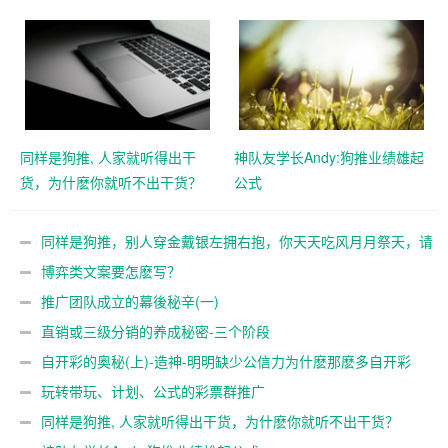
同样是狗推, 人家就听得出干
神队友学长Andy:狗推业绩雄起
货，为什麽你就听不出干货？
公式
同样是狗推，别人穿金戴银左拥右抱，你天天吃风月月祭天，请
问你为什么推不动？
博弈类文案要怎麽写？
推广团队成立的幕後秘辛(一)
直销或三级分销的养成秘密-三个阶段
自开彩的奥秘(上)-造神-明明缺少公信力为什麽那麽多自开彩
玩转带玩、计划、公式的彩票群推广
同样是狗推, 人家就听得出干货，为什麽你就听不出干货？