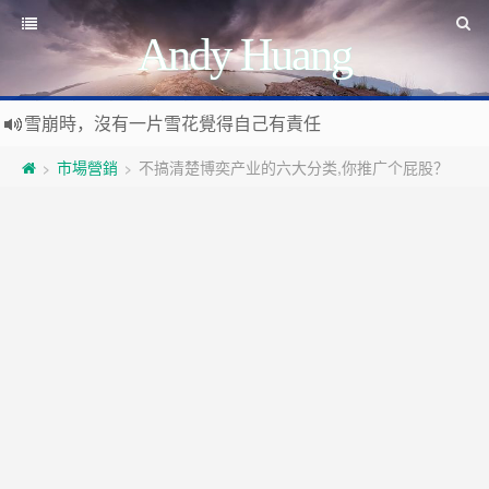
Andy Huang
雪崩時，沒有一片雪花覺得自己有責任
Stanislaw Jerzy Lec
遊戲運營
市場營銷
不搞清楚博奕产业的六大分类,你推广个屁股？
>
>
如何讓玩家一直沉迷
遇事不決 量子力學
如何讓玩家拉幫結派
如何讓玩家互相仇視
量子社會學
有最壞的打算 做最好的準備 抱最大的希望
如何讓玩家充值更多
文昭論古論今
好看的皮囊千篇一律 有趣的靈魂萬裡挑一
如何實現隱性的現金賭博和金幣交易
Raft PBFT
Reliable, Replicated, Redundant, And Fault-Tolerant
受人之辱，不動一色
Practical Byzantine Fault Tolerant
查人之過，不揚於眾
Google 如何進行 Code Review – 6
https://tachingchen.com/tw/blog/how-to-do-a-code-review-by
覺人之詐，不憤於言
喜大普奔
Google 如何進行 Code Review – 5
聞快天相
https://tachingchen.com/tw/blog/how-to-do-a-code-review-by
當我以為那是一個知識點，其實那是一個知識圓
樂人同走
Google 如何進行 Code Review – 4
見心慶造
https://tachingchen.com/tw/blog/how-to-do-a-code-review-by