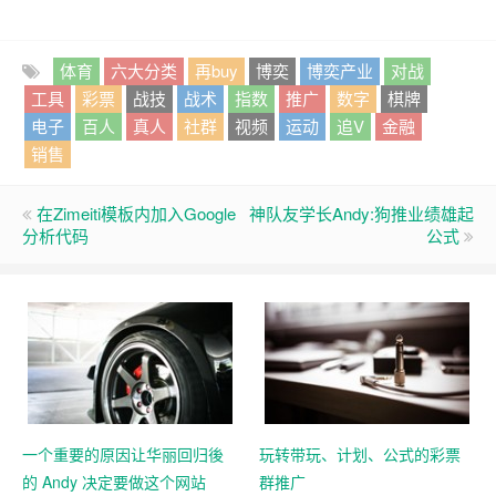
体育
六大分类
再buy
博奕
博奕产业
对战
工具
彩票
战技
战术
指数
推广
数字
棋牌
电子
百人
真人
社群
视频
运动
追V
金融
销售
在Zimeiti模板内加入Google
神队友学长Andy:狗推业绩雄起
分析代码
公式
一个重要的原因让华丽回归後
玩转带玩、计划、公式的彩票
的 Andy 决定要做这个网站
群推广