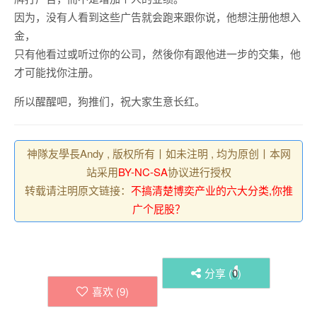
因为，没有人看到这些广告就会跑来跟你说，他想注册他想入
金，
只有他看过或听过你的公司，然後你有跟他进一步的交集，他
才可能找你注册。
所以醒醒吧，狗推们，祝大家生意长红。
神隊友學長Andy , 版权所有丨如未注明 , 均为原创丨本网
站采用
BY-NC-SA
协议进行授权
转载请注明原文链接：
不搞清楚博奕产业的六大分类,你推
广个屁股？
分享 (
0
)
喜欢 (
9
)