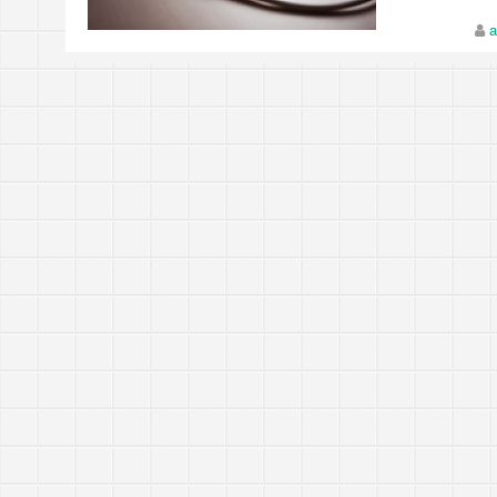
https://tachingchen.com/tw/blog/how-to-do-a-code
當我以為那是一個知識點，其實那是一個知識圓
樂人同走
Google 如何進行 Code Review – 4
a
見心慶造
https://tachingchen.com/tw/blog/how-to-do-a-code
Google 如何進行 Code Review – 3
https://tachingchen.com/tw/blog/how-to-do-a-code
Google 如何進行 Code Review – 2
https://tachingchen.com/tw/blog/how-to-do-a-code
Google 如何進行 Code Review – 1
https://tachingchen.com/tw/blog/how-to-do-a-code