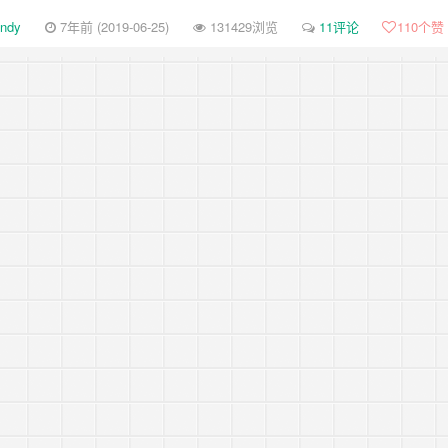
-review-by-google-5/
ndy
7年前 (2019-06-25)
131429浏览
11评论
110
个赞
-review-by-google-4/
-review-by-google-3/
-review-by-google-2/
-review-by-google-1/