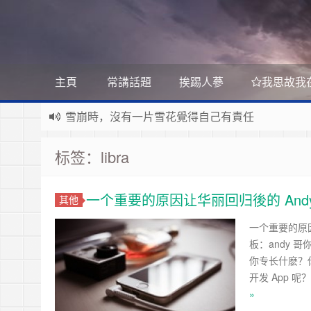
主頁
常講話題
挨踢人蔘
我思故我
雪崩時，沒有一片雪花覺得自己有責任
Stanislaw Jerzy Lec
遊戲運營
如何讓玩家一直沉迷
标签：libra
遇事不決 量子力學
如何讓玩家拉幫結派
如何讓玩家互相仇視
量子社會學
有最壞的打算 做最好的準備 抱最大的希望
如何讓玩家充值更多
一个重要的原因让华丽回归後的 And
其他
文昭論古論今
好看的皮囊千篇一律 有趣的靈魂萬裡挑一
如何實現隱性的現金賭博和金幣交易
Raft PBFT
一个重要的原因
板：andy 
Reliable, Replicated, Redundant, And Fault-Toler
受人之辱，不動一色
你专长什麽？你
Practical Byzantine Fault Tolerant
查人之過，不揚於眾
Google 如何進行 Code Review – 6
开发 App 呢
https://tachingchen.com/tw/blog/how-to-do-a-code
覺人之詐，不憤於言
喜大普奔
»
Google 如何進行 Code Review – 5
聞快天相