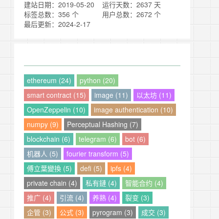
建站日期：2019-05-20
运行天数：2637 天
标签总数：356 个
用户总数：2672 个
最后更新：2024-2-17
ethereum (24)
python (20)
smart contract (15)
image (11)
以太坊 (11)
OpenZeppelin (10)
image authentication (10)
numpy (9)
Perceptual Hashing (7)
blockchain (6)
telegram (6)
bot (6)
机器人 (5)
fourier transform (5)
傅立葉變換 (5)
defi (5)
ipfs (4)
private chain (4)
私有鏈 (4)
智能合约 (4)
推广 (4)
引流 (4)
养熟 (4)
裂变 (3)
企管 (3)
公式 (3)
pyrogram (3)
成交 (3)