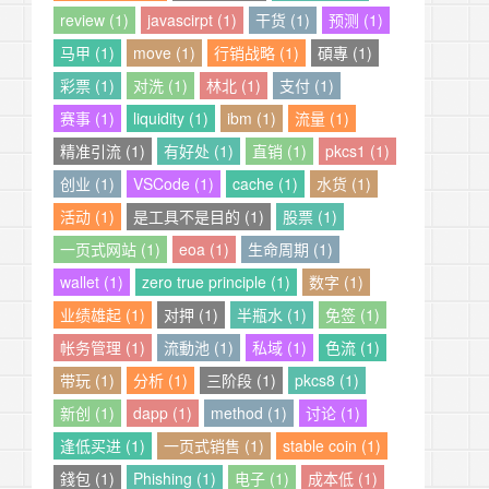
review (1)
javascirpt (1)
干货 (1)
预测 (1)
马甲 (1)
move (1)
行销战略 (1)
碩專 (1)
彩票 (1)
对洗 (1)
林北 (1)
支付 (1)
赛事 (1)
liquidity (1)
ibm (1)
流量 (1)
精准引流 (1)
有好处 (1)
直销 (1)
pkcs1 (1)
创业 (1)
VSCode (1)
cache (1)
水货 (1)
活动 (1)
是工具不是目的 (1)
股票 (1)
一页式网站 (1)
eoa (1)
生命周期 (1)
wallet (1)
zero true principle (1)
数字 (1)
业绩雄起 (1)
对押 (1)
半瓶水 (1)
免签 (1)
帐务管理 (1)
流動池 (1)
私域 (1)
色流 (1)
带玩 (1)
分析 (1)
三阶段 (1)
pkcs8 (1)
新创 (1)
dapp (1)
method (1)
讨论 (1)
逢低买进 (1)
一页式销售 (1)
stable coin (1)
錢包 (1)
Phishing (1)
电子 (1)
成本低 (1)