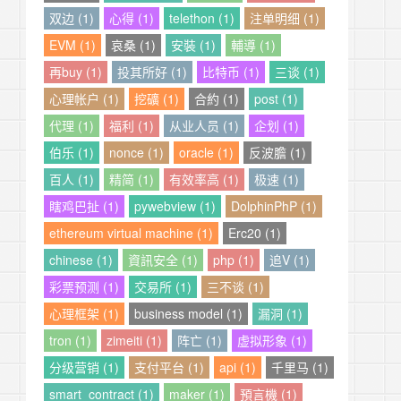
双边 (1)
心得 (1)
telethon (1)
注单明细 (1)
EVM (1)
哀桑 (1)
安裝 (1)
輔導 (1)
再buy (1)
投其所好 (1)
比特币 (1)
三谈 (1)
心理帐户 (1)
挖礦 (1)
合約 (1)
post (1)
代理 (1)
福利 (1)
从业人员 (1)
企划 (1)
伯乐 (1)
nonce (1)
oracle (1)
反波膽 (1)
百人 (1)
精简 (1)
有效率高 (1)
极速 (1)
瞎鸡巴扯 (1)
pywebview (1)
DolphinPhP (1)
ethereum virtual machine (1)
Erc20 (1)
chinese (1)
資訊安全 (1)
php (1)
追V (1)
彩票预测 (1)
交易所 (1)
三不谈 (1)
心理框架 (1)
business model (1)
漏洞 (1)
tron (1)
zimeiti (1)
阵亡 (1)
虚拟形象 (1)
分级营销 (1)
支付平台 (1)
api (1)
千里马 (1)
smart_contract (1)
maker (1)
預言機 (1)