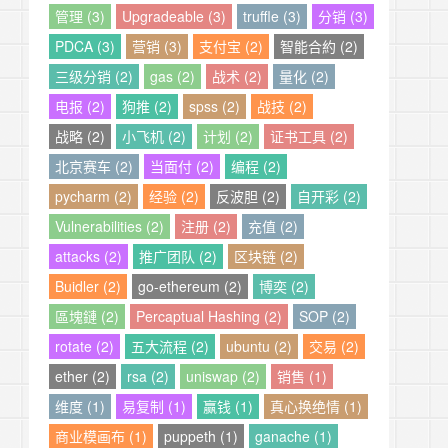
管理 (3)
Upgradeable (3)
truffle (3)
分销 (3)
PDCA (3)
营销 (3)
支付宝 (2)
智能合約 (2)
三级分销 (2)
gas (2)
战术 (2)
量化 (2)
电报 (2)
狗推 (2)
spss (2)
战技 (2)
战略 (2)
小飞机 (2)
计划 (2)
证书工具 (2)
北京赛车 (2)
当面付 (2)
编程 (2)
pycharm (2)
经验 (2)
反波胆 (2)
自开彩 (2)
Vulnerabilities (2)
注册 (2)
充值 (2)
attacks (2)
推广团队 (2)
区块链 (2)
Buidler (2)
go-ethereum (2)
博奕 (2)
區塊鏈 (2)
Percaptual Hashing (2)
SOP (2)
rotate (2)
五大流程 (2)
ubuntu (2)
交易 (2)
ether (2)
rsa (2)
uniswap (2)
销售 (1)
维度 (1)
易复制 (1)
赢钱 (1)
真心换绝情 (1)
商业模画布 (1)
puppeth (1)
ganache (1)