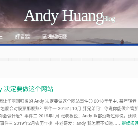
Andy Huang
Blog
評者牆
區塊鏈經歷
在
y 决定要做这个网站
让华丽回归後的 Andy 决定要做这个网站事件〇 2018年年中, 某年轻老
哥你怎麽会对股票那麽熟？事件一 2018年10月 胖兄弟问：你说你能做企管
ant
会做什麽？事件二 2019年1月 张老板说：Andy 啊都没听过你说，还能
？事件三 2019年2月农历年後, 朴老哥发：andy 我怎麽不知道……
继续阅
-review-by-google-6/