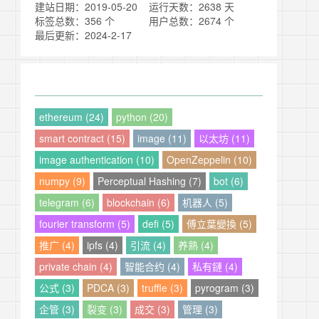
建站日期：2019-05-20
运行天数：2638 天
标签总数：356 个
用户总数：2674 个
最后更新：2024-2-17
ethereum (24)
python (20)
smart contract (15)
image (11)
以太坊 (11)
image authentication (10)
OpenZeppelin (10)
numpy (9)
Perceptual Hashing (7)
bot (6)
telegram (6)
blockchain (6)
机器人 (5)
fourier transform (5)
defi (5)
傅立葉變換 (5)
推广 (4)
ipfs (4)
引流 (4)
养熟 (4)
private chain (4)
智能合约 (4)
私有鏈 (4)
公式 (3)
PDCA (3)
truffle (3)
pyrogram (3)
企管 (3)
裂变 (3)
成交 (3)
管理 (3)