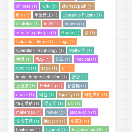
chinese (1)
安裝 (1)
shortest path (1)
ibm (1)
商業模式 (1)
Upgrades Plugins (1)
chainlink (1)
trc20 (1)
papers (1)
zero true principle (1)
Graph (1)
圖 (1)
Industrial Internet Of Things (1)
Operation Technology (1)
資訊安全 (1)
輔導 (1)
私域 (1)
流量 (1)
medical (1)
opencv (1)
scipy (1)
pil (1)
image forgery detection (1)
足彩 (1)
反波膽 (1)
Phishing (1)
預言機 (1)
oracle (1)
錢包 (1)
liquidity (1)
自動做市 (1)
恒定乘積 (1)
穩定幣 (1)
dai (1)
makerdao (1)
maker (1)
stable coin (1)
生命周期 (1)
lifecycle (1)
嘸蝦米 (1)
boshiamy (1)
Hyper-V (1)
business model (1)