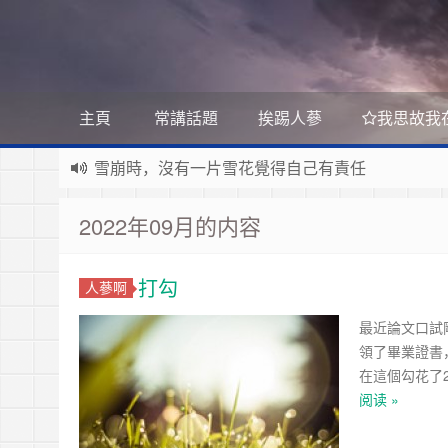
主頁
常講話題
挨踢人蔘
我思故我
雪崩時，沒有一片雪花覺得自己有責任
Stanislaw Jerzy Lec
遊戲運營
如何讓玩家一直沉迷
2022年09月的内容
遇事不決 量子力學
如何讓玩家拉幫結派
如何讓玩家互相仇視
量子社會學
有最壞的打算 做最好的準備 抱最大的希望
如何讓玩家充值更多
打勾
人蔘啊
文昭論古論今
好看的皮囊千篇一律 有趣的靈魂萬裡挑一
如何實現隱性的現金賭博和金幣交易
Raft PBFT
最近論文口試
領了畢業證書，
Reliable, Replicated, Redundant, And Fault-Toler
受人之辱，不動一色
在這個勾花了
Practical Byzantine Fault Tolerant
查人之過，不揚於眾
Google 如何進行 Code Review – 6
阅读 »
https://tachingchen.com/tw/blog/how-to-do-a-code
覺人之詐，不憤於言
喜大普奔
Google 如何進行 Code Review – 5
聞快天相