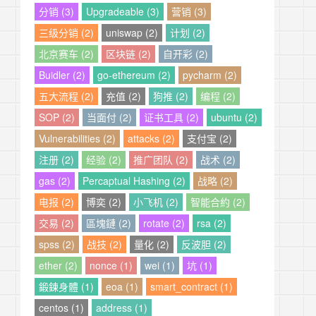
分销 (3)
Upgradeable (3)
营销 (3)
三级分销 (2)
uniswap (2)
计划 (2)
北京赛车 (2)
区块链 (2)
自开彩 (2)
Buidler (2)
go-ethereum (2)
pycharm (2)
五大流程 (2)
充值 (2)
狗推 (2)
编程 (2)
SOP (2)
当面付 (2)
证书工具 (2)
ubuntu (2)
Vulnerabilities (2)
attacks (2)
支付宝 (2)
注册 (2)
经验 (2)
推广团队 (2)
战术 (2)
gas (2)
Percaptual Hashing (2)
战略 (2)
电报 (2)
博奕 (2)
小飞机 (2)
智能合約 (2)
交易 (2)
區塊鏈 (2)
rotate (2)
rsa (2)
spss (2)
战技 (2)
量化 (2)
反波胆 (2)
ether (2)
nonce (1)
wei (1)
坑 (1)
鍛鍊身體 (1)
eoa (1)
smart_contract (1)
centos (1)
address (1)