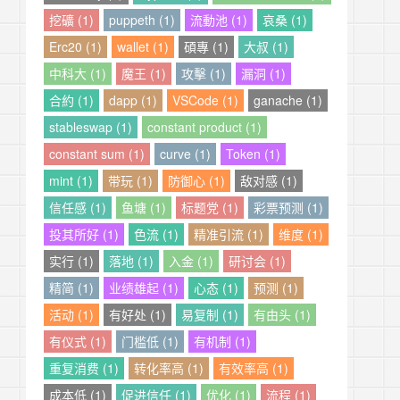
挖礦 (1)
puppeth (1)
流動池 (1)
哀桑 (1)
Erc20 (1)
wallet (1)
碩專 (1)
大叔 (1)
中科大 (1)
魔王 (1)
攻擊 (1)
漏洞 (1)
合約 (1)
dapp (1)
VSCode (1)
ganache (1)
stableswap (1)
constant product (1)
constant sum (1)
curve (1)
Token (1)
mint (1)
带玩 (1)
防御心 (1)
敌对感 (1)
信任感 (1)
鱼塘 (1)
标题党 (1)
彩票预测 (1)
投其所好 (1)
色流 (1)
精准引流 (1)
维度 (1)
实行 (1)
落地 (1)
入金 (1)
研讨会 (1)
精简 (1)
业绩雄起 (1)
心态 (1)
预测 (1)
活动 (1)
有好处 (1)
易复制 (1)
有由头 (1)
有仪式 (1)
门槛低 (1)
有机制 (1)
重复消费 (1)
转化率高 (1)
有效率高 (1)
成本低 (1)
促进信任 (1)
优化 (1)
流程 (1)