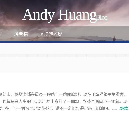
Andy Huang
Blog
評者牆
區塊鏈經歷
在
剛結束，感謝老師在最後一哩路上一路開綠燈，現在正準備領畢業證書。
也算是在人生的 TODO list 上多打了一個勾。然後再邁向下一個勾。現
ant
2年多，下一個勾至少要花4年，還不一定能勾得起來，加油吧。……
继续
-review-by-google-6/