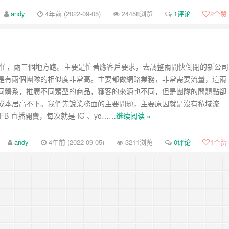
-review-by-google-5/
andy
4年前 (2022-09-05)
24458浏览
1评论
2
个赞
-review-by-google-4/
-review-by-google-3/
-review-by-google-2/
非常忙，兩三個地方跑。主要是忙著應客戶要求，去調整兩間快倒閉的新公司
是有兩個團隊的相似度非常高。主要都做網路業務，非常需要流量，這兩
-review-by-google-1/
同體系，推廣不同類型的商品，獲客的來源也不同，但是團隊的問題點卻
成本居高不下。我們先說業務面的主要問題，主要原因就是沒有私域流
FB 直播開賣，每次就是 IG 、yo……
继续阅读 »
andy
4年前 (2022-09-05)
3211浏览
0评论
1
个赞