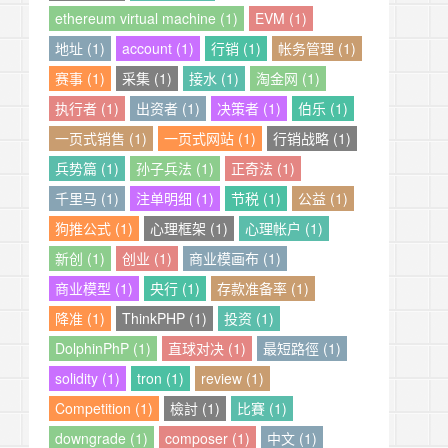
ethereum virtual machine (1)
EVM (1)
地址 (1)
account (1)
行销 (1)
帐务管理 (1)
赛事 (1)
采集 (1)
接水 (1)
淘金网 (1)
执行者 (1)
出资者 (1)
决策者 (1)
伯乐 (1)
一页式销售 (1)
一页式网站 (1)
行销战略 (1)
兵势篇 (1)
孙子兵法 (1)
正奇法 (1)
千里马 (1)
注单明细 (1)
节税 (1)
公益 (1)
狗推公式 (1)
心理框架 (1)
心理帐户 (1)
新创 (1)
创业 (1)
商业模画布 (1)
商业模型 (1)
央行 (1)
存款准备率 (1)
降准 (1)
ThinkPHP (1)
投资 (1)
DolphinPhP (1)
直球对决 (1)
最短路徑 (1)
solidity (1)
tron (1)
review (1)
Competition (1)
檢討 (1)
比賽 (1)
downgrade (1)
composer (1)
中文 (1)