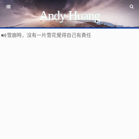
Andy Huang
雪崩時，沒有一片雪花覺得自己有責任
Stanislaw Jerzy Lec
遊戲運營
如何讓玩家一直沉迷
遇事不決 量子力學
如何讓玩家拉幫結派
如何讓玩家互相仇視
量子社會學
有最壞的打算 做最好的準備 抱最大的希望
如何讓玩家充值更多
文昭論古論今
好看的皮囊千篇一律 有趣的靈魂萬裡挑一
如何實現隱性的現金賭博和金幣交易
Raft PBFT
Reliable, Replicated, Redundant, And Fault-Tolerant
受人之辱，不動一色
Practical Byzantine Fault Tolerant
查人之過，不揚於眾
Google 如何進行 Code Review – 6
https://tachingchen.com/tw/blog/how-to-do-a-code-review-by
覺人之詐，不憤於言
喜大普奔
Google 如何進行 Code Review – 5
聞快天相
https://tachingchen.com/tw/blog/how-to-do-a-code-review-by
當我以為那是一個知識點，其實那是一個知識圓
樂人同走
Google 如何進行 Code Review – 4
見心慶造
https://tachingchen.com/tw/blog/how-to-do-a-code-review-by