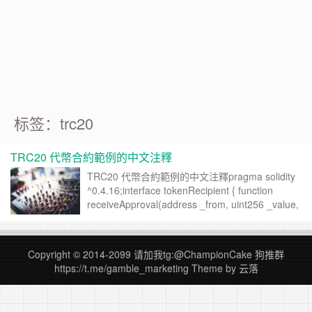
Google 如何進行 Code Review – 3
https://tachingchen.com/tw/blog/how-to-do-a-code-review-by
Google 如何進行 Code Review – 2
https://tachingchen.com/tw/blog/how-to-do-a-code-review-by
Google 如何進行 Code Review – 1
https://tachingchen.com/tw/blog/how-to-do-a-code-review-by
标签：trc20
TRC20 代幣合約範例的中文注釋
TRC20 代幣合約範例的中文注釋pragma solidity
^0.4.16;interface tokenRecipient { function
receiveApproval(address _from, uint256 _value,
address _token, bytes _extraData) external;
……
继续阅读 »
Copyright © 2014-2099 请加我tg:@ChampionCake 狗推群
https://t.me/gamble_marketing
Theme by
云落