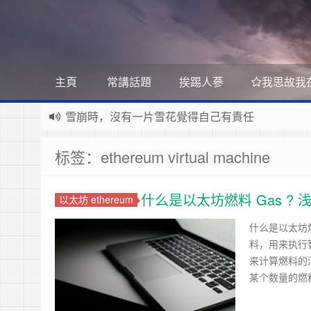
主頁
常講話題
挨踢人蔘
我思故我
雪崩時，沒有一片雪花覺得自己有責任
Stanislaw Jerzy Lec
遊戲運營
如何讓玩家一直沉迷
标签：ethereum virtual machine
遇事不決 量子力學
如何讓玩家拉幫結派
如何讓玩家互相仇視
量子社會學
有最壞的打算 做最好的準備 抱最大的希望
如何讓玩家充值更多
什么是以太坊燃料 Gas ? 浅入
以太坊 ethereum
文昭論古論今
好看的皮囊千篇一律 有趣的靈魂萬裡挑一
如何實現隱性的現金賭博和金幣交易
Raft PBFT
什么是以太坊燃料
料，用来执行智能
Reliable, Replicated, Redundant, And Fault-Toler
受人之辱，不動一色
来计算燃料的
Practical Byzantine Fault Tolerant
查人之過，不揚於眾
Google 如何進行 Code Review – 6
某个数量的燃料。
https://tachingchen.com/tw/blog/how-to-do-a-code
覺人之詐，不憤於言
喜大普奔
Google 如何進行 Code Review – 5
聞快天相