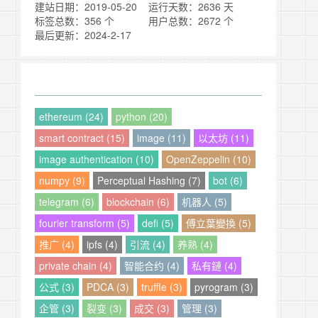
建站日期：2019-05-20
运行天数：2636 天
标签总数：356 个
用户总数：2672 个
最后更新：2024-2-17
ethereum (24)
python (20)
smart contract (15)
image (11)
以太坊 (11)
image authentication (10)
OpenZeppelin (10)
numpy (9)
Perceptual Hashing (7)
bot (6)
telegram (6)
blockchain (6)
机器人 (5)
fourier transform (5)
defi (5)
傅立葉變換 (5)
推广 (4)
ipfs (4)
引流 (4)
养熟 (4)
private chain (4)
智能合约 (4)
私有鏈 (4)
公式 (3)
PDCA (3)
truffle (3)
pyrogram (3)
企管 (3)
裂变 (3)
成交 (3)
管理 (3)