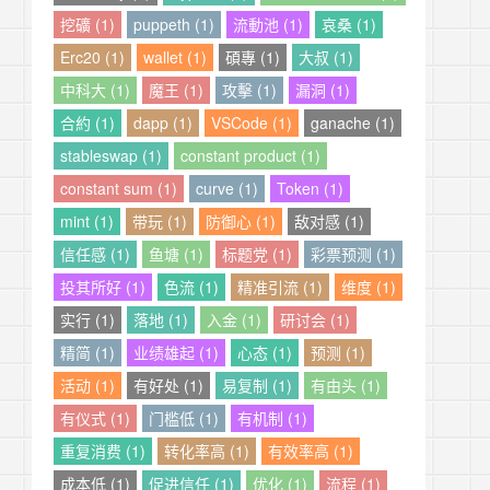
挖礦 (1)
puppeth (1)
流動池 (1)
哀桑 (1)
Erc20 (1)
wallet (1)
碩專 (1)
大叔 (1)
中科大 (1)
魔王 (1)
攻擊 (1)
漏洞 (1)
合約 (1)
dapp (1)
VSCode (1)
ganache (1)
stableswap (1)
constant product (1)
constant sum (1)
curve (1)
Token (1)
mint (1)
带玩 (1)
防御心 (1)
敌对感 (1)
信任感 (1)
鱼塘 (1)
标题党 (1)
彩票预测 (1)
投其所好 (1)
色流 (1)
精准引流 (1)
维度 (1)
实行 (1)
落地 (1)
入金 (1)
研讨会 (1)
精简 (1)
业绩雄起 (1)
心态 (1)
预测 (1)
活动 (1)
有好处 (1)
易复制 (1)
有由头 (1)
有仪式 (1)
门槛低 (1)
有机制 (1)
重复消费 (1)
转化率高 (1)
有效率高 (1)
成本低 (1)
促进信任 (1)
优化 (1)
流程 (1)