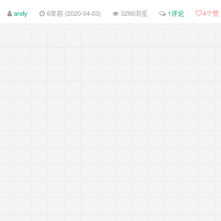
-review-by-google-5/
andy
6年前 (2020-04-03)
3266浏览
1评论
4
个赞
-review-by-google-4/
-review-by-google-3/
-review-by-google-2/
-review-by-google-1/