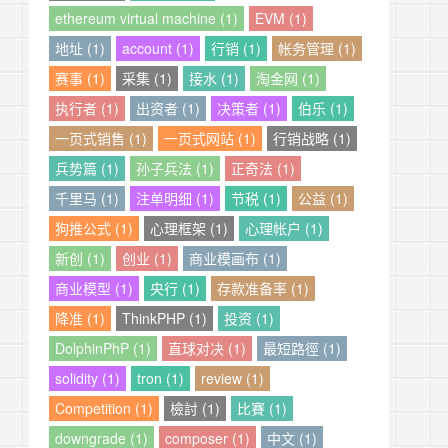
ethereum virtual machine (1)
EVM (1)
地址 (1)
account (1)
行销 (1)
帐务管理 (1)
赛事 (1)
采集 (1)
接水 (1)
淘金网 (1)
执行者 (1)
出资者 (1)
决策者 (1)
伯乐 (1)
一页式销售 (1)
一页式网站 (1)
行销战略 (1)
兵势篇 (1)
孙子兵法 (1)
正奇法 (1)
千里马 (1)
注单明细 (1)
节税 (1)
公益 (1)
狗推公式 (1)
心理框架 (1)
心理帐户 (1)
新创 (1)
创业 (1)
商业模画布 (1)
商业模型 (1)
央行 (1)
存款准备率 (1)
降准 (1)
ThinkPHP (1)
投资 (1)
DolphinPhP (1)
直球对决 (1)
最短路徑 (1)
solidity (1)
tron (1)
review (1)
Competition (1)
檢討 (1)
比賽 (1)
downgrade (1)
composer (1)
中文 (1)