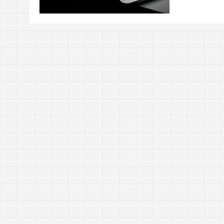
https://tachingchen.com/tw/blog/how-to-do-a-code
當我以為那是一個知識點，其實那是一個知識圓
樂人同走
Google 如何進行 Code Review – 4
見心慶造
https://tachingchen.com/tw/blog/how-to-do-a-code
Google 如何進行 Code Review – 3
https://tachingchen.com/tw/blog/how-to-do-a-code
Google 如何進行 Code Review – 2
https://tachingchen.com/tw/blog/how-to-do-a-code
Google 如何進行 Code Review – 1
https://tachingchen.com/tw/blog/how-to-do-a-code