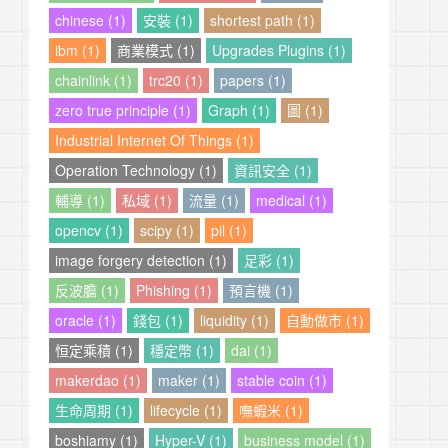
chinese (1)
安裝 (1)
shortest path (1)
ibm (1)
商業模式 (1)
Upgrades Plugins (1)
chainlink (1)
trc20 (1)
papers (1)
zero true principle (1)
Graph (1)
圖 (1)
Industrial Internet Of Things (1)
Operation Technology (1)
資訊安全 (1)
輔導 (1)
私域 (1)
流量 (1)
medical (1)
opencv (1)
scipy (1)
pil (1)
image forgery detection (1)
足彩 (1)
反波膽 (1)
Phishing (1)
預言機 (1)
oracle (1)
錢包 (1)
liquidity (1)
自動做市 (1)
恒定乘積 (1)
穩定幣 (1)
dai (1)
makerdao (1)
maker (1)
stable coin (1)
生命周期 (1)
lifecycle (1)
嘸蝦米 (1)
boshiamy (1)
Hyper-V (1)
business model (1)