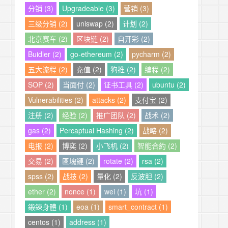
分销 (3)
Upgradeable (3)
营销 (3)
三级分销 (2)
uniswap (2)
计划 (2)
北京赛车 (2)
区块链 (2)
自开彩 (2)
Buidler (2)
go-ethereum (2)
pycharm (2)
五大流程 (2)
充值 (2)
狗推 (2)
编程 (2)
SOP (2)
当面付 (2)
证书工具 (2)
ubuntu (2)
Vulnerabilities (2)
attacks (2)
支付宝 (2)
注册 (2)
经验 (2)
推广团队 (2)
战术 (2)
gas (2)
Percaptual Hashing (2)
战略 (2)
电报 (2)
博奕 (2)
小飞机 (2)
智能合約 (2)
交易 (2)
區塊鏈 (2)
rotate (2)
rsa (2)
spss (2)
战技 (2)
量化 (2)
反波胆 (2)
ether (2)
nonce (1)
wei (1)
坑 (1)
鍛鍊身體 (1)
eoa (1)
smart_contract (1)
centos (1)
address (1)