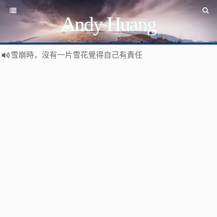
Andy Huang
雪崩時，沒有一片雪花覺得自己有責任
Stanislaw Jerzy Lec
遊戲運營
如何讓玩家一直沉迷
遇事不決 量子力學
如何讓玩家拉幫結派
如何讓玩家互相仇視
量子社會學
有最壞的打算 做最好的準備 抱最大的希望
如何讓玩家充值更多
文昭論古論今
好看的皮囊千篇一律 有趣的靈魂萬裡挑一
如何實現隱性的現金賭博和金幣交易
Raft PBFT
Reliable, Replicated, Redundant, And Fault-Tolerant
受人之辱，不動一色
Practical Byzantine Fault Tolerant
查人之過，不揚於眾
Google 如何進行 Code Review – 6
https://tachingchen.com/tw/blog/how-to-do-a-code-review-by
覺人之詐，不憤於言
喜大普奔
Google 如何進行 Code Review – 5
聞快天相
https://tachingchen.com/tw/blog/how-to-do-a-code-review-by
當我以為那是一個知識點，其實那是一個知識圓
樂人同走
Google 如何進行 Code Review – 4
見心慶造
https://tachingchen.com/tw/blog/how-to-do-a-code-review-by