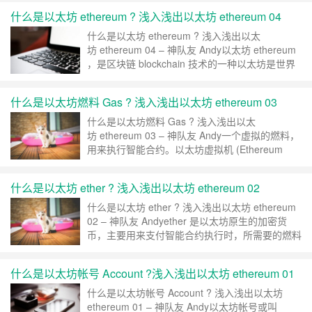
謝謝老師。因為太喘，口試話也講不好，呼吸困難
什么是以太坊 ethereum ? 浅入浅出以太坊 ethereum 04
腦袋一片空白。唉.. 小弟我闖盪江湖二十餘年，哪
次不是手起刀落，談笑風聲，決勝千里之外？哦，
什么是以太坊 ethereum ? 浅入浅出以太
好吧，上次是爬了三層……
继续阅读 »
坊 ethereum 04 – 神队友 Andy以太坊 ethereum
，是区块链 blockchain 技术的一种以太坊是世界
的电脑, 可以简单的想成是全世界运行同一部电脑
然後把结果记录在区块链帐本上以太坊的加密货币
什么是以太坊燃料 Gas ? 浅入浅出以太坊 ethereum 03
叫 ether以太坊的技术包括以下的领域：P2P
netw……
继续阅读 »
什么是以太坊燃料 Gas ? 浅入浅出以太
坊 ethereum 03 – 神队友 Andy一个虚拟的燃料，
用来执行智能合约。以太坊虚拟机 (Ethereum
Virtual Machine) 使用一种会计机制来计算燃料的
消费，限制计算资源。EVM 执行智能合约时，用
什么是以太坊 ether ? 浅入浅出以太坊 ethereum 02
掉多少计算资源，就花掉某个数量的燃料。燃料
gas 独立於 ethe……
继续阅读 »
什么是以太坊 ether ? 浅入浅出以太坊 ethereum
02 – 神队友 Andyether 是以太坊原生的加密货
币，主要用来支付智能合约执行时，所需要的燃料
(gas)费用。ether 的最小计量单位是 wei (以钞票
来说，叫面值) , 1 ether = 10**18 wei通常以太货
什么是以太坊帐号 Account ?浅入浅出以太坊 ethereum 01
币指的是 ether 而不是 wei ……
继续阅读 »
什么是以太坊帐号 Account ? 浅入浅出以太坊
ethereum 01 – 神队友 Andy以太坊帐号或叫