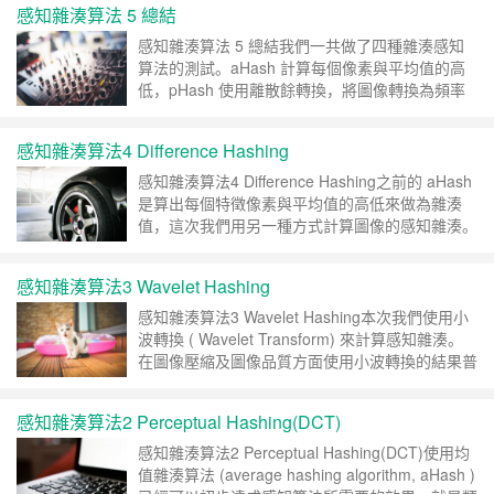
感知雜湊算法 5 總結
旋轉後的圖像顯示出來，沒有仔細的去觀察矩陣的
變化。因此，我們來觀察圖像旋轉後的矩陣，並且
感知雜湊算法 5 總結我們一共做了四種雜湊感知
思考變化後的矩陣如何影響感知雜湊。首先我們先
算法的測試。aHash 計算每個像素與平均值的高
準備……
继续阅读 »
低，pHash 使用離散餘轉換，將圖像轉換為頻率
域上的系數，然後計算每個系數與中位數的高低，
wHash 則是使用小波轉換然後計算系數與中位數
感知雜湊算法4 Difference Hashing
的高低。dHash 計算相鄰的像素是否比較亮。在
閱讀Perceptual hashing for image authent……
继
感知雜湊算法4 Difference Hashing之前的 aHash
续阅读 »
是算出每個特徵像素與平均值的高低來做為雜湊
值，這次我們用另一種方式計算圖像的感知雜湊。
透過比較特徵像素是否高於前一個特徵像素來算出
雜湊值。aHash 的做法可以說是我們注重的是平
感知雜湊算法3 Wavelet Hashing
均值(或是後來我們改為中位數)，而這次的 dHash
我們注重的是特徵像素的梯度。一、減少顏色將圖
感知雜湊算法3 Wavelet Hashing本次我們使用小
像轉換……
继续阅读 »
波轉換 ( Wavelet Transform) 來計算感知雜湊。
在圖像壓縮及圖像品質方面使用小波轉換的結果普
遍要高於離散餘弦轉換，而在感知雜湊方面，則取
決於在頻率域保留圖像特徵的能力。因此多種不同
感知雜湊算法2 Perceptual Hashing(DCT)
的小波轉換因為有不同的母波，對其轉換的波形也
會有不同的結果。我們先以 Haar 小波轉換做感知
感知雜湊算法2 Perceptual Hashing(DCT)使用均
雜湊測……
继续阅读 »
值雜湊算法 (average hashing algorithm, aHash )