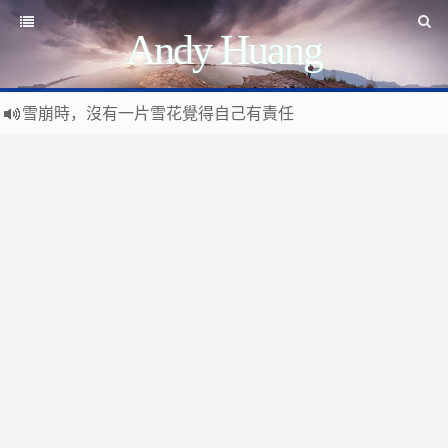
Andy Huang
雪崩時，沒有一片雪花覺得自己有責任
Stanislaw Jerzy Lec
遊戲運營
如何讓玩家一直沉迷
遇事不決 量子力學
如何讓玩家拉幫結派
如何讓玩家互相仇視
量子社會學
有最壞的打算 做最好的準備 抱最大的希望
如何讓玩家充值更多
文昭論古論今
好看的皮囊千篇一律 有趣的靈魂萬裡挑一
如何實現隱性的現金賭博和金幣交易
Raft PBFT
Reliable, Replicated, Redundant, And Fault-Tolerant
受人之辱，不動一色
Practical Byzantine Fault Tolerant
查人之過，不揚於眾
Google 如何進行 Code Review – 6
https://tachingchen.com/tw/blog/how-to-do-a-code-review-by
覺人之詐，不憤於言
喜大普奔
Google 如何進行 Code Review – 5
聞快天相
https://tachingchen.com/tw/blog/how-to-do-a-code-review-by
當我以為那是一個知識點，其實那是一個知識圓
樂人同走
Google 如何進行 Code Review – 4
見心慶造
https://tachingchen.com/tw/blog/how-to-do-a-code-review-by