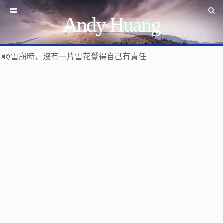
Andy Huang
雪崩時，沒有一片雪花覺得自己有責任
Stanislaw Jerzy Lec
遊戲運營
如何讓玩家一直沉迷
遇事不決 量子力學
如何讓玩家拉幫結派
如何讓玩家互相仇視
量子社會學
有最壞的打算 做最好的準備 抱最大的希望
如何讓玩家充值更多
文昭論古論今
好看的皮囊千篇一律 有趣的靈魂萬裡挑一
如何實現隱性的現金賭博和金幣交易
Raft PBFT
Reliable, Replicated, Redundant, And Fault-Tolerant
受人之辱，不動一色
Practical Byzantine Fault Tolerant
查人之過，不揚於眾
Google 如何進行 Code Review – 6
https://tachingchen.com/tw/blog/how-to-do-a-code-review-by
覺人之詐，不憤於言
喜大普奔
Google 如何進行 Code Review – 5
聞快天相
https://tachingchen.com/tw/blog/how-to-do-a-code-review-by
當我以為那是一個知識點，其實那是一個知識圓
樂人同走
Google 如何進行 Code Review – 4
見心慶造
https://tachingchen.com/tw/blog/how-to-do-a-code-review-by