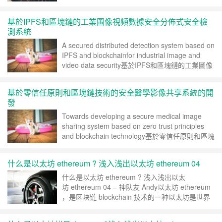
的發展，數字媒體傳輸和存儲的總量已經非常大。
然而，傳統的數字版權固化和維權是線下流程，耗
基於IPFS和區塊鏈的工業圖像視頻數據安全分佈式安全檢
時耗力。用什麼方式解決本文重點圍繞數字指紋技
測系統
術……
继续阅读 »
A secured distributed detection system based on
IPFS and blockchainfor industrial image and
video data security基於IPFS和區塊鏈的工業圖像
視頻數據安全分佈式安全檢測系統解決什麼問題 侵
犯版權會對上傳到不同網站和點對點圖像共享系統
基於零信任原則和區塊鏈技術的安全醫學影像共享系統的開
的……
继续阅读 »
發
Towards developing a secure medical image
sharing system based on zero trust principles
and blockchain technology基於零信任原則和區塊
鏈技術的安全醫學影像共享系統的開發解決什麼問
題自從電子衛生系統中的數據共享開始以來，數據
什么是以太坊 ethereum ? 浅入浅出以太坊 ethereum 04
安全一直是研究和討論……
继续阅读 »
什么是以太坊 ethereum ? 浅入浅出以太
坊 ethereum 04 – 神队友 Andy以太坊 ethereum
，是区块链 blockchain 技术的一种以太坊是世界
的电脑, 可以简单的想成是全世界运行同一部电脑
然後把结果记录在区块链帐本上以太坊的加密货币