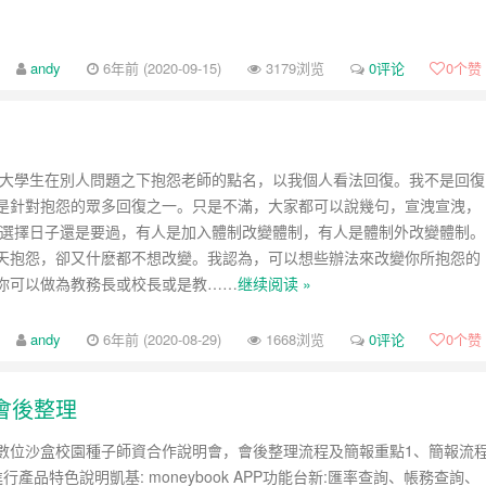
andy
6年前 (2020-09-15)
3179浏览
0评论
0
个赞
d 看到大學生在別人問題之下抱怨老師的點名，以我個人看法回復。我不是回復
是針對抱怨的眾多回復之一。只是不滿，大家都可以說幾句，宣洩宣洩，
人選擇日子還是要過，有人是加入體制改變體制，有人是體制外改變體制。
天抱怨，卻又什麽都不想改變。我認為，可以想些辦法來改變你所抱怨的
你可以做為教務長或校長或是教……
继续阅读 »
andy
6年前 (2020-08-29)
1668浏览
0评论
0
个赞
會後整理
參加數位沙盒校園種子師資合作說明會，會後整理流程及簡報重點1、簡報流
行產品特色說明凱基: moneybook APP功能台新:匯率查詢、帳務查詢、