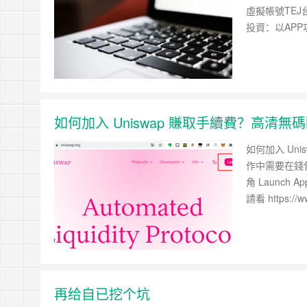
虛擬帳號TEJ
投資：以APP
如何加入 Uniswap 賺取手續費？高清無碼圖
如何加入 Un
作中需要在錢包
角 Launch
請看 https://
再给自已挖个坑