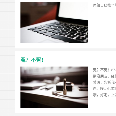
再给自已挖个
冤？不冤！
冤？不冤！27
到沒朋友，疫
緊張，告訴我
白。唉.. 
哦，好吧，上