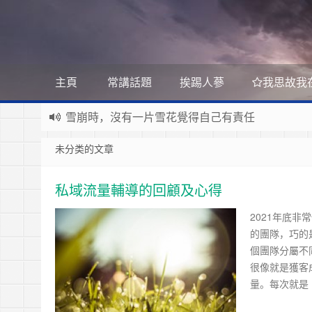
主頁
常講話題
挨踢人蔘
我思故我
雪崩時，沒有一片雪花覺得自己有責任
Stanislaw Jerzy Lec
遊戲運營
未分类的文章
如何讓玩家一直沉迷
遇事不決 量子力學
如何讓玩家拉幫結派
如何讓玩家互相仇視
量子社會學
有最壞的打算 做最好的準備 抱最大的希望
私域流量輔導的回顧及心得
如何讓玩家充值更多
文昭論古論今
好看的皮囊千篇一律 有趣的靈魂萬裡挑一
如何實現隱性的現金賭博和金幣交易
2021年底
Raft PBFT
的團隊，巧的
Reliable, Replicated, Redundant, And Fault-Toler
受人之辱，不動一色
個團隊分屬不
很像就是獲客
Practical Byzantine Fault Tolerant
查人之過，不揚於眾
Google 如何進行 Code Review – 6
量。每次就是 
https://tachingchen.com/tw/blog/how-to-do-a-code
覺人之詐，不憤於言
喜大普奔
Google 如何進行 Code Review – 5
聞快天相