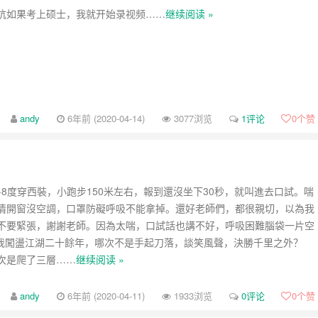
坑如果考上硕士，我就开始录视频……
继续阅读 »
andy
6年前 (2020-04-14)
3077浏览
1评论
0
个赞
-8度穿西裝，小跑步150米左右，報到還沒坐下30秒，就叫進去口試。喘
情開窗沒空調，口罩防礙呼吸不能拿掉。還好老師們，都很親切，以為我
不要緊張，謝謝老師。因為太喘，口試話也講不好，呼吸困難腦袋一片空
小弟我闖盪江湖二十餘年，哪次不是手起刀落，談笑風聲，決勝千里之外？
次是爬了三層……
继续阅读 »
andy
6年前 (2020-04-11)
1933浏览
0评论
0
个赞