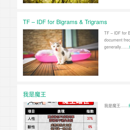
https://tachingchen.com/tw/blog/how-to-do-a-code
當我以為那是一個知識點，其實那是一個知識圓
樂人同走
Google 如何進行 Code Review – 4
見心慶造
https://tachingchen.com/tw/blog/how-to-do-a-code
Google 如何進行 Code Review – 3
TF – IDF for Bigrams & Trigrams
https://tachingchen.com/tw/blog/how-to-do-a-code
Google 如何進行 Code Review – 2
TF – IDF for 
https://tachingchen.com/tw/blog/how-to-do-a-code
document freq
Google 如何進行 Code Review – 1
generally……
https://tachingchen.com/tw/blog/how-to-do-a-code
我是魔王
我是魔王……