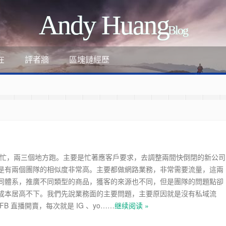
Andy Huang
Blog
評者牆
區塊鏈經歷
在
非常忙，兩三個地方跑。主要是忙著應客戶要求，去調整兩間快倒閉的新公司
是有兩個團隊的相似度非常高。主要都做網路業務，非常需要流量，這兩
ant
同體系，推廣不同類型的商品，獲客的來源也不同，但是團隊的問題點卻
成本居高不下。我們先說業務面的主要問題，主要原因就是沒有私域流
FB 直播開賣，每次就是 IG 、yo……
继续阅读 »
-review-by-google-6/