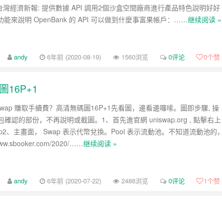
台灣經濟新報: 提供數據 API 調用2個沙盒空間廠商進行產品特色說明好好
功能來說明 OpenBank 的 API 可以做到什麼事富果帳戶：……
继续阅读 »
andy
6年前 (2020-08-19)
1560浏览
0评论
0
个赞
16P+1
iswap 賺取手續費？高清無碼圖16P+1先看圖，邊看邊囉嗦。圖即步驟, 操
確認的部份，不再說明或截圖。1、首先進官網 uniswap.org , 點擊右上
 App2、主畫面， Swap 表示代幣兌換。Pool 表示流動池。不知道流動池的
www.sbooker.com/2020/……
继续阅读 »
andy
6年前 (2020-07-22)
2488浏览
0评论
1
个赞