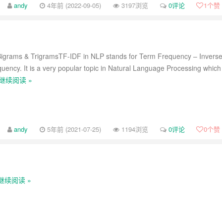
-review-by-google-5/
andy
4年前 (2022-09-05)
3197浏览
0评论
1
个赞
-review-by-google-4/
-review-by-google-3/
Bigrams & TrigramsTF-IDF in NLP stands for Term Frequency – Invers
-review-by-google-2/
uency. It is a very popular topic in Natural Language Processing which
继续阅读 »
-review-by-google-1/
andy
5年前 (2021-07-25)
1194浏览
0评论
0
个赞
继续阅读 »