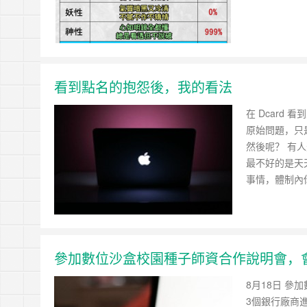
看到點名的抱怨後，我的看法
在 Dcar
原始問題，只
然後呢？ 有
最不好的是天
事情，體制內
參加數位沙盒校園種子師資合作說明會，
8月18日 
3個銀行廠商進