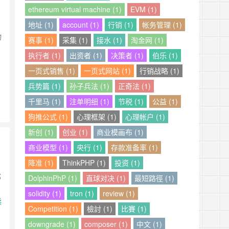
ethereum virtual machine (1)
EVM (1)
地址 (1)
account (1)
行销 (1)
帐务管理 (1)
物
赛事 (1)
采集 (1)
接水 (1)
淘金网 (1)
执行者 (1)
出资者 (1)
决策者 (1)
伯乐 (1)
一页式销售 (1)
一页式网站 (1)
行销战略 (1)
兵势篇 (1)
孙子兵法 (1)
正奇法 (1)
千里马 (1)
注单明细 (1)
节税 (1)
公益 (1)
狗推公式 (1)
心理框架 (1)
心理帐户 (1)
新创 (1)
创业 (1)
商业模画布 (1)
商业模型 (1)
央行 (1)
存款准备率 (1)
降准 (1)
ThinkPHP (1)
投资 (1)
那
DolphinPhP (1)
直球对决 (1)
最短路徑 (1)
solidity (1)
tron (1)
review (1)
读
Competition (1)
檢討 (1)
比賽 (1)
downgrade (1)
composer (1)
中文 (1)