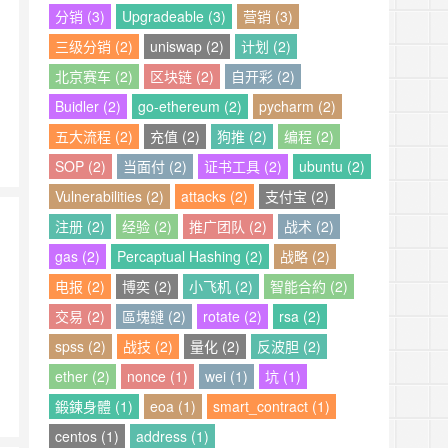
分销 (3)
Upgradeable (3)
营销 (3)
三级分销 (2)
uniswap (2)
计划 (2)
北京赛车 (2)
区块链 (2)
自开彩 (2)
Buidler (2)
go-ethereum (2)
pycharm (2)
五大流程 (2)
充值 (2)
狗推 (2)
编程 (2)
SOP (2)
当面付 (2)
证书工具 (2)
ubuntu (2)
Vulnerabilities (2)
attacks (2)
支付宝 (2)
注册 (2)
经验 (2)
推广团队 (2)
战术 (2)
gas (2)
Percaptual Hashing (2)
战略 (2)
电报 (2)
博奕 (2)
小飞机 (2)
智能合約 (2)
交易 (2)
區塊鏈 (2)
rotate (2)
rsa (2)
spss (2)
战技 (2)
量化 (2)
反波胆 (2)
ether (2)
nonce (1)
wei (1)
坑 (1)
鍛鍊身體 (1)
eoa (1)
smart_contract (1)
centos (1)
address (1)