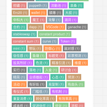
挖礦 (1)
puppeth (1)
流動池 (1)
哀桑 (1)
Erc20 (1)
wallet (1)
碩專 (1)
大叔 (1)
中科大 (1)
魔王 (1)
攻擊 (1)
漏洞 (1)
合約 (1)
dapp (1)
VSCode (1)
ganache (1)
stableswap (1)
constant product (1)
constant sum (1)
curve (1)
Token (1)
mint (1)
带玩 (1)
防御心 (1)
敌对感 (1)
信任感 (1)
鱼塘 (1)
标题党 (1)
彩票预测 (1)
投其所好 (1)
色流 (1)
精准引流 (1)
维度 (1)
实行 (1)
落地 (1)
入金 (1)
研讨会 (1)
精简 (1)
业绩雄起 (1)
心态 (1)
预测 (1)
活动 (1)
有好处 (1)
易复制 (1)
有由头 (1)
有仪式 (1)
门槛低 (1)
有机制 (1)
重复消费 (1)
转化率高 (1)
有效率高 (1)
成本低 (1)
促进信任 (1)
优化 (1)
流程 (1)