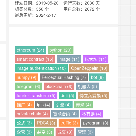
建站日期：2019-05-20
运行天数：2636 天
标签总数：356 个
用户总数：2672 个
最后更新：2024-2-17
ethereum (24)
python (20)
smart contract (15)
image (11)
以太坊 (11)
image authentication (10)
OpenZeppelin (10)
numpy (9)
Perceptual Hashing (7)
bot (6)
，
telegram (6)
blockchain (6)
机器人 (5)
fourier transform (5)
defi (5)
傅立葉變換 (5)
推广 (4)
ipfs (4)
引流 (4)
养熟 (4)
private chain (4)
智能合约 (4)
私有鏈 (4)
公式 (3)
PDCA (3)
truffle (3)
pyrogram (3)
企管 (3)
裂变 (3)
成交 (3)
管理 (3)