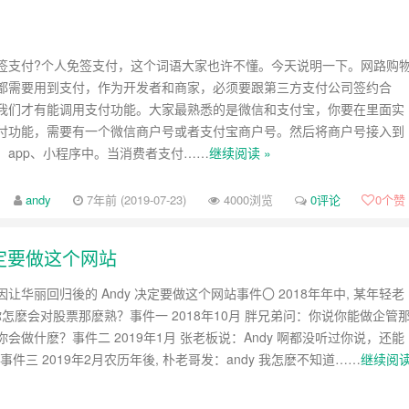
签支付?个人免签支付，这个词语大家也许不懂。今天说明一下。网路购
都需要用到支付，作为开发者和商家，必须要跟第三方支付公司签约合
我们才有能调用支付功能。大家最熟悉的是微信和支付宝，你要在里面实
付功能，需要有一个微信商户号或者支付宝商户号。然后将商户号接入到
、app、小程序中。当消费者支付……
继续阅读 »
andy
7年前 (2019-07-23)
4000浏览
0评论
0
个赞
决定要做这个网站
让华丽回归後的 Andy 决定要做这个网站事件〇 2018年年中, 某年轻老
哥你怎麽会对股票那麽熟？事件一 2018年10月 胖兄弟问：你说你能做企管
会做什麽？事件二 2019年1月 张老板说：Andy 啊都没听过你说，还能
？事件三 2019年2月农历年後, 朴老哥发：andy 我怎麽不知道……
继续阅