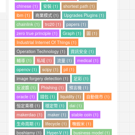
chinese (1)
安裝 (1)
shortest path (1)
ibm (1)
商業模式 (1)
Upgrades Plugins (1)
chainlink (1)
trc20 (1)
papers (1)
zero true principle (1)
Graph (1)
圖 (1)
Industrial Internet Of Things (1)
Operation Technology (1)
資訊安全 (1)
輔導 (1)
私域 (1)
流量 (1)
medical (1)
opencv (1)
scipy (1)
pil (1)
image forgery detection (1)
足彩 (1)
反波膽 (1)
Phishing (1)
預言機 (1)
oracle (1)
錢包 (1)
liquidity (1)
自動做市 (1)
恒定乘積 (1)
穩定幣 (1)
dai (1)
makerdao (1)
maker (1)
stable coin (1)
生命周期 (1)
lifecycle (1)
嘸蝦米 (1)
boshiamy (1)
Hyper-V (1)
business model (1)