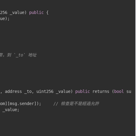
256 _value
)
public
{
ue
);
代幣，到 `_to` 地址 
,
 address _to
,
 uint256 _value
)
public
 returns 
(
bool
 su
om
][
msg
.
sender
]);
// 檢查是不是經過允許
 _value
;