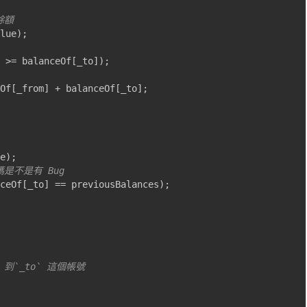
餘額
lue
);
 
>=
 balanceOf
[
_to
]);
Of
[
_from
]
+
 balanceOf
[
_to
];
e
);
是不是有 Bug 
ceOf
[
_to
]
==
 previousBalances
);
，到`_to` 這個帳號