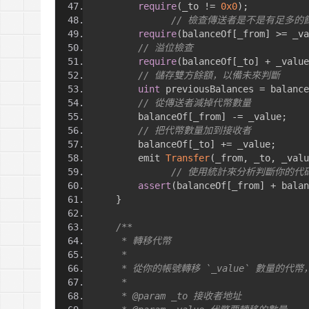
require
(
_to 
!=
0x0
);
// 檢查傳送者是不是有足多的
require
(
balanceOf
[
_from
]
>=
 _va
// 溢位檢查
require
(
balanceOf
[
_to
]
+
 _value
// 儲存雙方餘額，以備未來判斷
uint
 previousBalances 
=
 balance
// 從傳送者減掉代幣數量
        balanceOf
[
_from
]
-=
 _value
;
// 把代幣數量加到接收者
        balanceOf
[
_to
]
+=
 _value
;
        emit 
Transfer
(
_from
,
 _to
,
 _valu
// 使用統計來分析判斷你的代碼
assert
(
balanceOf
[
_from
]
+
 balan
}
/**
     * 轉移代幣
     *
     * 從你的帳號轉移 `_value` 數量的代幣
     *
     * @param _to 接收者地址