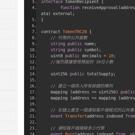
https://tachingchen.com/tw/blog/how-to-do-a-code
當我以為那是一個知識點，其實那是一個知識圓
interface
 tokenRecipient 
{
樂人同走
Google 如何進行 Code Review – 4
function
 receiveApproval
(
addres
見心慶造
https://tachingchen.com/tw/blog/how-to-do-a-code
ata
)
 external
;
Google 如何進行 Code Review – 3
}
https://tachingchen.com/tw/blog/how-to-do-a-code
Google 如何進行 Code Review – 2
contract 
TokenTRC20
{
https://tachingchen.com/tw/blog/how-to-do-a-code
// 代幣的公共變數
Google 如何進行 Code Review – 1
string
public
 name
;
https://tachingchen.com/tw/blog/how-to-do-a-code
string
public
 symbol
;
    uint8 
public
 decimals 
=
18
;
//強烈建議使用預設的 18位小數
    uint256 
public
 totalSupply
;
// 建立一個存入所有餘額的陣列
    mapping 
(
address 
=>
 uint256
)
public
    mapping 
(
address 
=>
 mapping 
(
addres
// 在鏈上產生一個通知客戶端程式的公共事
event
Transfer
(
address indexed 
from
// 通知客戶端燒掉多少代幣
event
Burn
(
address indexed 
from
,
 ui