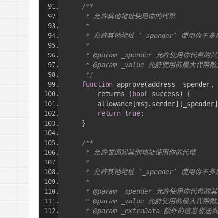
/**
     * 允許其他地址使用你的代幣
     *
     * 允許其他地址 `_spender` 使用你不多
     *
     * @param _spender 允許使用你代幣的
     * @param _value 允許使用的最大代幣數
     */
function
 approve
(
address _spender
,
 
        returns 
(
bool
 success
)
{
        allowance
[
msg
.
sender
][
_spender
]
return
true
;
}
/**
     * 允許並通知其他地址使用你的代幣
     *
     * 允許其他地址 `_spender` 使用你不
     *
     * @param _spender 允許使用你代幣的
     * @param _value 允許使用的最大代幣數
     * @param _extraData 額外的信息發