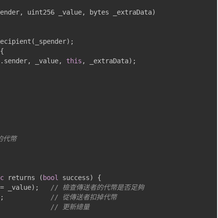
ender
,
 uint256 _value
,
 bytes _extraData
)
ecipient
(
_spender
);
{
.
sender
,
 _value
,
this
,
 _extraData
);
量的代幣
c
 returns 
(
bool
 success
)
{
=
 _value
);
// 檢查傳送者的代幣是否足夠
;
// 從傳送者扣掉代幣
// 更新總量