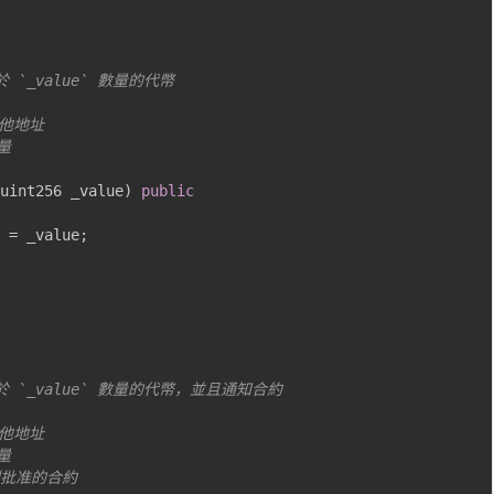
於 `_value` 數量的代幣
其他地址
量
uint256 _value
)
public
=
 _value
;
多於 `_value` 數量的代幣，並且通知合約
其他地址
量
送到批准的合約