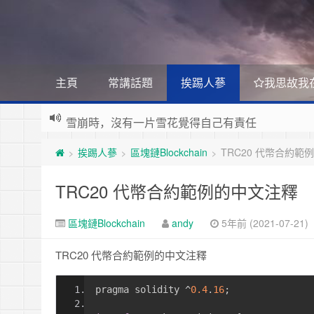
主頁
常講話題
挨踢人蔘
我思故我
雪崩時，沒有一片雪花覺得自己有責任
Stanislaw Jerzy Lec
遊戲運營
挨踢人蔘
區塊鏈Blockchain
TRC20 代幣合約範
如何讓玩家一直沉迷
>
>
>
遇事不決 量子力學
如何讓玩家拉幫結派
如何讓玩家互相仇視
量子社會學
有最壞的打算 做最好的準備 抱最大的希望
TRC20 代幣合約範例的中文注釋
如何讓玩家充值更多
文昭論古論今
好看的皮囊千篇一律 有趣的靈魂萬裡挑一
如何實現隱性的現金賭博和金幣交易
區塊鏈Blockchain
andy
5年前 (2021-07-21)
Raft PBFT
Reliable, Replicated, Redundant, And Fault-Toler
受人之辱，不動一色
TRC20 代幣合約範例的中文注釋
Practical Byzantine Fault Tolerant
查人之過，不揚於眾
Google 如何進行 Code Review – 6
https://tachingchen.com/tw/blog/how-to-do-a-code
pragma solidity 
^
0.4
.
16
;
覺人之詐，不憤於言
喜大普奔
Google 如何進行 Code Review – 5
聞快天相