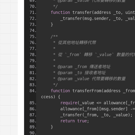
     * @param _value 代幣要轉移的數量
     */
function
 transfer
(
address _to
,
 uint
        _transfer
(
msg
.
sender
,
 _to
,
 _val
}
/**
     * 從其他地址轉移代幣
     *
     * 從 `_from` 轉移 `_value` 數量的
     *
     * @param _from 傳送者地址
     * @param _to 接收者地址
     * @param _value 代幣要轉移的數量
     */
function
 transferFrom
(
address _from
ccess
)
{
require
(
_value 
<=
 allowance
[
_fr
        allowance
[
_from
][
msg
.
sender
]
-=
        _transfer
(
_from
,
 _to
,
 _value
);
return
true
;
}