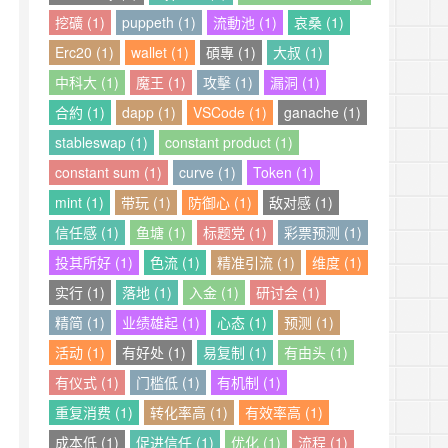
挖礦 (1)
puppeth (1)
流動池 (1)
哀桑 (1)
Erc20 (1)
wallet (1)
碩專 (1)
大叔 (1)
中科大 (1)
魔王 (1)
攻擊 (1)
漏洞 (1)
合約 (1)
dapp (1)
VSCode (1)
ganache (1)
stableswap (1)
constant product (1)
constant sum (1)
curve (1)
Token (1)
mint (1)
带玩 (1)
防御心 (1)
敌对感 (1)
信任感 (1)
鱼塘 (1)
标题党 (1)
彩票预测 (1)
投其所好 (1)
色流 (1)
精准引流 (1)
维度 (1)
实行 (1)
落地 (1)
入金 (1)
研讨会 (1)
精简 (1)
业绩雄起 (1)
心态 (1)
预测 (1)
活动 (1)
有好处 (1)
易复制 (1)
有由头 (1)
有仪式 (1)
门槛低 (1)
有机制 (1)
重复消费 (1)
转化率高 (1)
有效率高 (1)
成本低 (1)
促进信任 (1)
优化 (1)
流程 (1)