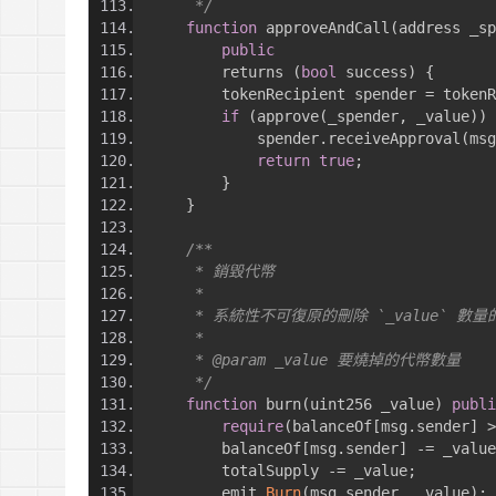
     */
function
 approveAndCall
(
address _sp
public
        returns 
(
bool
 success
)
{
        tokenRecipient spender 
=
 tokenR
if
(
approve
(
_spender
,
 _value
))
            spender
.
receiveApproval
(
msg
return
true
;
}
}
/**
     * 銷毀代幣
     *
     * 系統性不可復原的刪除 `_value` 數
     *
     * @param _value 要燒掉的代幣數量
     */
function
 burn
(
uint256 _value
)
publi
require
(
balanceOf
[
msg
.
sender
]
>
        balanceOf
[
msg
.
sender
]
-=
 _value
        totalSupply 
-=
 _value
;
        emit 
Burn
(
msg
.
sender
,
 _value
);