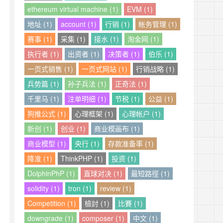
ethereum virtual machine (1)
EVM (1)
地址 (1)
account (1)
行销 (1)
帐务管理 (1)
赛事 (1)
采集 (1)
接水 (1)
淘金网 (1)
执行者 (1)
出资者 (1)
决策者 (1)
伯乐 (1)
一页式销售 (1)
一页式网站 (1)
行销战略 (1)
兵势篇 (1)
孙子兵法 (1)
正奇法 (1)
千里马 (1)
注单明细 (1)
节税 (1)
公益 (1)
狗推公式 (1)
心理框架 (1)
心理帐户 (1)
新创 (1)
创业 (1)
商业模画布 (1)
商业模型 (1)
央行 (1)
存款准备率 (1)
降准 (1)
ThinkPHP (1)
投资 (1)
DolphinPhP (1)
直球对决 (1)
最短路徑 (1)
solidity (1)
tron (1)
review (1)
Competition (1)
檢討 (1)
比賽 (1)
downgrade (1)
composer (1)
中文 (1)