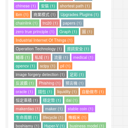
chinese (1)
安裝 (1)
shortest path (1)
ibm (1)
商業模式 (1)
Upgrades Plugins (1)
chainlink (1)
trc20 (1)
papers (1)
zero true principle (1)
Graph (1)
圖 (1)
Industrial Internet Of Things (1)
Operation Technology (1)
資訊安全 (1)
輔導 (1)
私域 (1)
流量 (1)
medical (1)
opencv (1)
scipy (1)
pil (1)
image forgery detection (1)
足彩 (1)
反波膽 (1)
Phishing (1)
預言機 (1)
oracle (1)
錢包 (1)
liquidity (1)
自動做市 (1)
恒定乘積 (1)
穩定幣 (1)
dai (1)
makerdao (1)
maker (1)
stable coin (1)
生命周期 (1)
lifecycle (1)
嘸蝦米 (1)
boshiamy (1)
Hyper-V (1)
business model (1)