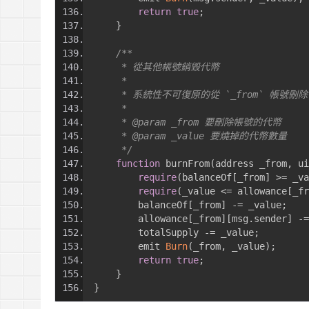
return
true
;
}
/**
     * 從其他帳號銷毀代幣
     *
     * 系統性不可復原的從 `_from` 帳號刪除
     *
     * @param _from 要刪除帳號的代幣
     * @param _value 要燒掉的代幣數量
     */
function
 burnFrom
(
address _from
,
 ui
require
(
balanceOf
[
_from
]
>=
 _va
require
(
_value 
<=
 allowance
[
_fr
        balanceOf
[
_from
]
-=
 _value
;
        allowance
[
_from
][
msg
.
sender
]
-=
        totalSupply 
-=
 _value
;
        emit 
Burn
(
_from
,
 _value
);
return
true
;
}
}