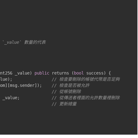
 `_value` 數量的代表
nt256 _value
)
public
 returns 
(
bool
 success
)
{
lue
);
// 檢查要刪除的帳號代幣是否足夠
om
][
msg
.
sender
]);
// 檢查是否被允許
// 從帳號刪除
 _value
;
// 從傳送者裡面的允許數量裡刪除
// 更新總量