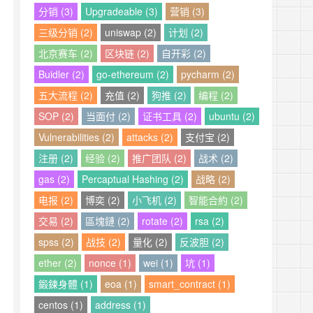
分销 (3)
Upgradeable (3)
营销 (3)
三级分销 (2)
uniswap (2)
计划 (2)
北京赛车 (2)
区块链 (2)
自开彩 (2)
Buidler (2)
go-ethereum (2)
pycharm (2)
五大流程 (2)
充值 (2)
狗推 (2)
编程 (2)
SOP (2)
当面付 (2)
证书工具 (2)
ubuntu (2)
Vulnerabilities (2)
attacks (2)
支付宝 (2)
注册 (2)
经验 (2)
推广团队 (2)
战术 (2)
gas (2)
Percaptual Hashing (2)
战略 (2)
电报 (2)
博奕 (2)
小飞机 (2)
智能合約 (2)
交易 (2)
區塊鏈 (2)
rotate (2)
rsa (2)
spss (2)
战技 (2)
量化 (2)
反波胆 (2)
ether (2)
nonce (1)
wei (1)
坑 (1)
鍛鍊身體 (1)
eoa (1)
smart_contract (1)
centos (1)
address (1)