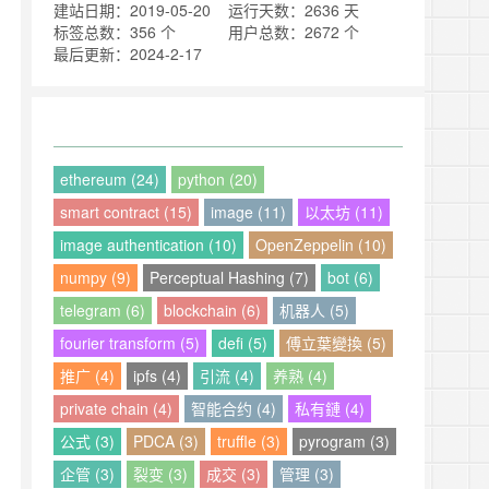
建站日期：2019-05-20
运行天数：2636 天
标签总数：356 个
用户总数：2672 个
最后更新：2024-2-17
ethereum (24)
python (20)
smart contract (15)
image (11)
以太坊 (11)
image authentication (10)
OpenZeppelin (10)
numpy (9)
Perceptual Hashing (7)
bot (6)
telegram (6)
blockchain (6)
机器人 (5)
fourier transform (5)
defi (5)
傅立葉變換 (5)
推广 (4)
ipfs (4)
引流 (4)
养熟 (4)
private chain (4)
智能合约 (4)
私有鏈 (4)
公式 (3)
PDCA (3)
truffle (3)
pyrogram (3)
企管 (3)
裂变 (3)
成交 (3)
管理 (3)