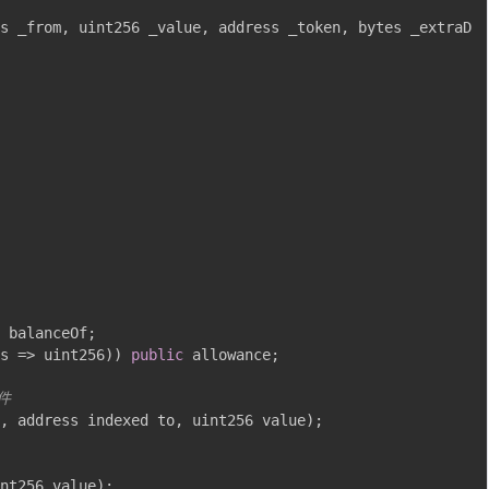
-review-by-google-5/
s _from
,
 uint256 _value
,
 address _token
,
 bytes _extraD
-review-by-google-4/
-review-by-google-3/
-review-by-google-2/
-review-by-google-1/
 balanceOf
;
s 
=>
 uint256
))
public
 allowance
;
件
,
 address indexed to
,
 uint256 value
);
nt256 value
);