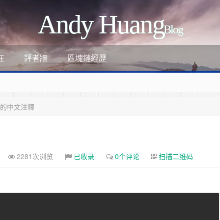
Andy Huang
Blog
評者牆
區塊鏈經歷
在
例的中文注釋
2281次浏览
已收录
0个评论
扫描二维码
ant
-review-by-google-6/