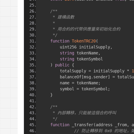
/**
     * 建構函數
     *
     * 用合約的代幣供應量來初始化合約
     */
function
TokenTRC20
(
        uint256 initialSupply
,
string
 tokenName
,
string
 tokenSymbol
)
public
{
        totalSupply 
=
 initialSupply 
*
1
        balanceOf
[
msg
.
sender
]
=
 totalSu
        name 
=
 tokenName
;
        symbol 
=
 tokenSymbol
;
}
/**
     * 內部轉移，只能被這個合約呼叫
     */
function
 _transfer
(
address _from
,
 a
// 防止轉移到 0x0 的地址，