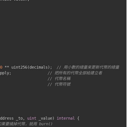
0
**
 uint256
(
decimals
);
// 用小數的總量來更新代幣的總量
pply
;
// 把所有的代幣全部給建立者
// 代幣名稱
// 代幣符號
ddress _to
,
uint
 _value
)
internal
{
如果要燒掉代幣，就用 burn()