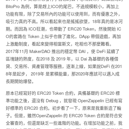
BitoPro 為例，算是趕上ICO的尾巴，不過規模較小，再加上
功能有限，除了交易所內的功能可以使用到，而有優惠之外，
吸引力真的不高。所以看起來也是搖搖欲墜，18年真的是冰河
期。而因為 ICO狂潮，也帶動了 ERC20 Token，然後開始 IC
O的套路在 Token 上似乎也做了進化，DApp 帶個遊戲，再加
上激勵制度，看起來變得相當斯文，吃相也不那麼難看。
2017年11月 MakerDAO 推出的穩定幣 DAI ，使 DeFi 延續了
區塊鏈的熱度，在2018 及 2019 年，以 Dai 為基礎的各種借
貸、交易所、資產管理等服務，逐漸上線，如果說DeFi 在201
8年是起步， 2019年 是累積能量，那2020年應該可以邁入成
長期開始爆發。
原本已經寫好的 ERC20 Token 合約，具備基礎的 ERC20 標
準功能之後，還沒有 Debug ，就發現 OpenZappelin 已經有寫
好標準的 ERC20 合約。初步看了一下，原來是我重新造了輪
子。但是，雖然OpenZappelin 的 ERC20 Token 合約是符合安
全審查的，但還是缺乏一些進階的功能。在增加功能之前，我