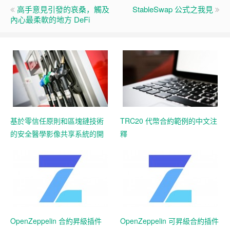
高手意見引發的哀桑，觸及
StableSwap 公式之我見
內心最柔軟的地方 DeFi
基於零信任原則和區塊鏈技術
TRC20 代幣合約範例的中文注
的安全醫學影像共享系統的開
釋
發
OpenZeppelin 合約昇級插件
OpenZeppelin 可昇級合約插件