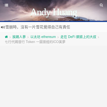
Andy Huang
雪崩時，沒有一片雪花覺得自己有責任
Stanislaw Jerzy Lec
遊戲運營
如何讓玩家一直沉迷
挨踢人蔘
以太坊 ethereum
走在 DeFi 鋼索上的大叔
>
>
>
>
遇事不決 量子力學
如何讓玩家拉幫結派
七行代碼發行 Token 一圓曾經的ICO美夢
如何讓玩家互相仇視
量子社會學
有最壞的打算 做最好的準備 抱最大的希望
如何讓玩家充值更多
文昭論古論今
好看的皮囊千篇一律 有趣的靈魂萬裡挑一
如何實現隱性的現金賭博和金幣交易
Raft PBFT
Reliable, Replicated, Redundant, And Fault-Tolerant
受人之辱，不動一色
Practical Byzantine Fault Tolerant
查人之過，不揚於眾
Google 如何進行 Code Review – 6
https://tachingchen.com/tw/blog/how-to-do-a-code-review-by
覺人之詐，不憤於言
喜大普奔
Google 如何進行 Code Review – 5
聞快天相
https://tachingchen.com/tw/blog/how-to-do-a-code-review-by
當我以為那是一個知識點，其實那是一個知識圓
樂人同走
Google 如何進行 Code Review – 4
見心慶造
https://tachingchen.com/tw/blog/how-to-do-a-code-review-by
Google 如何進行 Code Review – 3