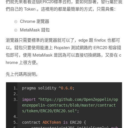
們就先來看看這個ERC20標準合約，要如何部署，發行屬於我
們自己的 Token 。這裡用的都是最簡單的方式，只需具備：
Chrome 瀏覽器
MetaMask 錢包
瀏覽器只需要標準的瀏覽器就可以了，edge 跟 firefox 也都可
以。錢包只要使用能連上 Ropsten 測試網路的 ERC20 相容錢
包即可，使用 MetaMask 是因為可以直接切換網路，又掛在 c
hrome 上很方便。
先上代碼再說明。
pragma solidity 
^
0.6
.
0
;
import
"https://github.com/OpenZeppelin/op
enzeppelin-contracts/blob/master/contract
s/token/ERC20/ERC20.sol"
;
contract 
ADCToken
is
 ERC20 
{