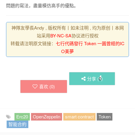
問題的寫法，盡量模仿高手的優點。
神隊友學長Andy , 版权所有丨如未注明 , 均为原创丨本网
站采用
BY-NC-SA
协议进行授权
转载请注明原文链接：
七行代碼發行 Token 一圓曾經的IC
O美夢
分享 (
0
)
喜欢 (
0
)
Erc20
OpenZeppelin
smart contract
Token
智能合約