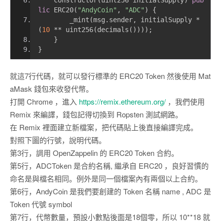
    constructor
(
uint256 initialSupply
)
pub
lic
 ERC20
(
"AndyCoin"
,
"ADC"
)
{
        _mint
(
msg
.
sender
,
 initialSupply 
*
(
10
**
 uint256
(
decimals
())));
}
}
就這7行代碼，就可以發行標準的 ERC20 Token 然後使用 Mat
aMask 錢包來收發代幣。
打開 Chrome ，進入
https://remix.ethereum.org/
，我們使用
Remix 來編譯，錢包記得切換到 Ropsten 測試網路。
在 Remix 裡面建立新檔案，把代碼貼上後直接編譯完成。
對照下圖的行號，說明代碼。
第3行，調用 OpenZappelin 的 ERC20 Token 合約。
第5行，ADCToken 是合約名稱, 繼承自 ERC20 ，良好習慣的
命名是與檔名相同。例外是同一個檔案內有兩個以上合約。
第6行，AndyCoin 是我們要創建的 Token 名稱 name , ADC 是
Token 代號 symbol
第7行，代幣數量，預設小數點後面是18個零，所以 10**18 就