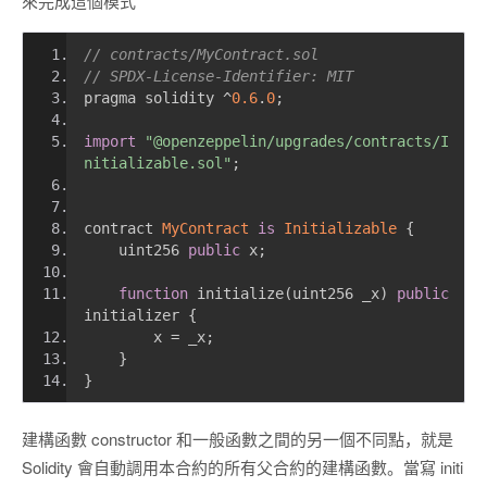
來完成這個模式
// contracts/MyContract.sol
// SPDX-License-Identifier: MIT
pragma solidity 
^
0.6
.
0
;
import
"@openzeppelin/upgrades/contracts/I
nitializable.sol"
;
contract 
MyContract
is
Initializable
{
    uint256 
public
 x
;
function
 initialize
(
uint256 _x
)
public
initializer 
{
        x 
=
 _x
;
}
}
建構函數 constructor 和一般函數之間的另一個不同點，就是
Solidity 會自動調用本合約的所有父合約的建構函數。當寫 initi