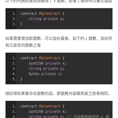
以下的代碼則是因為刪除了 x 變數，影響了順序所以產生錯誤
contract 
MyContract
{
string
private
 y
;
}
如果需要增加新變數，可以加在最後，如下的 z 變數，加在所
有已宣告的變數之後
contract 
MyContract
{
    uint256 
private
 x
;
string
private
 y
;
    bytes 
private
 z
;
}
請記得如果重命名變數的話，那變數內容跟昇級之前會相同，
contract 
MyContract
{
    uint256 
private
 x
;
string
private
 z
;
// 內容跟昇級前的 y 相