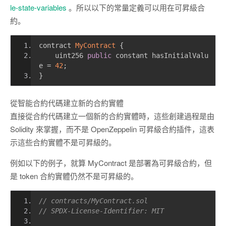
le-state-variables
。所以以下的常量定義可以用在可昇級合
約。
contract 
MyContract
{
    uint256 
public
 constant hasInitialValu
e 
=
42
;
}
從智能合約代碼建立新的合約實體
直接從合約代碼建立一個新的合約實體時，這些創建過程是由
Solidity 來掌握，而不是 OpenZeppelin 可昇級合約插件，這表
示這些合約實體不是可昇級的。
例如以下的例子，就算 MyContract 是部署為可昇級合約，但
是 token 合約實體仍然不是可昇級的。
// contracts/MyContract.sol 
// SPDX-License-Identifier: MIT 