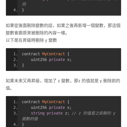
同 
}
如果從後面刪除變數的話，如果之後再新增一個變數，那這個
變數會跟原來被刪除的內容一樣。
以下是在昇級時刪除 y 變數
contract 
MyContract
{
    uint256 
private
 x
;
}
如果未來又再昇級，增加了 z 變數，那z 的值就是 y 刪除前的
值。
contract 
MyContract
{
    uint256 
private
 x
;
string
private
 z
;
// z 的值是之前刪的 y 
變數的值
}