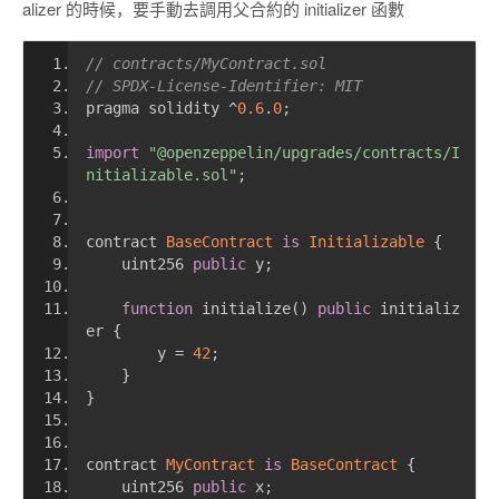
alizer 的時候，要手動去調用父合約的 initializer 函數
// contracts/MyContract.sol
// SPDX-License-Identifier: MIT
pragma solidity 
^
0.6
.
0
;
import
"@openzeppelin/upgrades/contracts/I
nitializable.sol"
;
contract 
BaseContract
is
Initializable
{
    uint256 
public
 y
;
function
 initialize
()
public
 initializ
er 
{
        y 
=
42
;
}
}
contract 
MyContract
is
BaseContract
{
    uint256 
public
 x
;