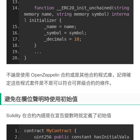
function
 __ERC20_init_unchained
(
string
memory name
,
string
 memory symbol
)
interna
l
 initializer 
{
        _name 
=
 name
;
        _symbol 
=
 symbol
;
        _decimals 
=
18
;
}
...
}
不論是使用 OpenZeppelin 合約或是其他合約程式庫，記得確
定這些程式套件是不是可以符合可昇級合約的條件。
避免在欄位聲明時使用初始值
Solidity 在合約內總是在宣告變數時就定義了初始值
contract 
MyContract
{
    uint256 
public
 constant hasInitialValu