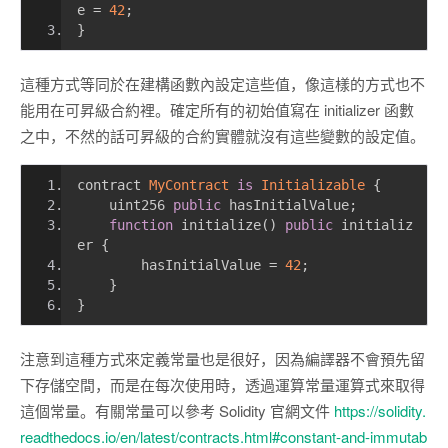
e 
=
42
;
}
這種方式等同於在建構函數內設定這些值，像這樣的方式也不
能用在可昇級合約裡。確定所有的初始值寫在 initializer 函數
之中，不然的話可昇級的合約實體就沒有這些變數的設定值。
contract 
MyContract
is
Initializable
{
    uint256 
public
 hasInitialValue
;
function
 initialize
()
public
 initializ
er 
{
        hasInitialValue 
=
42
;
}
}
注意到這種方式來定義常量也是很好，因為編譯器不會預先留
下存儲空間，而是在每次使用時，透過運算常量運算式來取得
這個常量。有關常量可以參考 Solidity 官網文件
https://solidity.
readthedocs.io/en/latest/contracts.html#constant-and-immutab