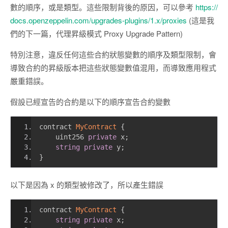
數的順序，或是類型。這些限制背後的原因，可以參考
https://
docs.openzeppelin.com/upgrades-plugins/1.x/proxies
(這是我
們的下一篇，代理昇級模式 Proxy Upgrade Pattern)
特別注意，違反任何這些合約狀態變數的順序及類型限制，會
導致合約的昇級版本把這些狀態變數值混用，而導致應用程式
嚴重錯誤。
假設已經宣告的合約是以下的順序宣告合約變數
contract 
MyContract
{
    uint256 
private
 x
;
string
private
 y
;
}
以下是因為 x 的類型被修改了，所以產生錯誤
contract 
MyContract
{
string
private
 x
;