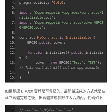
pragma solidity 
^
0.6
.
0
;
import
"@openzeppelin/upgrades/contracts/I
nitializable.sol"
;
import
"@openzeppelin/contracts/token/ERC2
0/ERC20.sol"
;
contract 
MyContract
is
Initializable
{
    ERC20 
public
 token
;
function
 initialize
()
public
 initializ
er 
{
        token 
=
new
 ERC20
(
"Test"
,
"TST"
);
// This contract will not be upgradeable 
}
}
如果想讓 ERC20 實體是可昇級的，最簡單達成的方式就是在
建立實體完成之後，把實體當成參數注入合約內。代碼如下
// contracts/MyContract.sol 