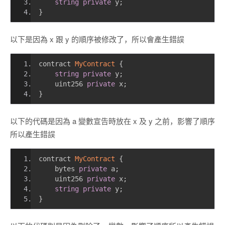
string
private
 y
;
}
以下是因為 x 跟 y 的順序被修改了，所以會產生錯誤
contract 
MyContract
{
string
private
 y
;
    uint256 
private
 x
;
}
以下的代碼是因為 a 變數宣告時放在 x 及 y 之前，影響了順序
所以產生錯誤
contract 
MyContract
{
    bytes 
private
 a
;
    uint256 
private
 x
;
string
private
 y
;
}