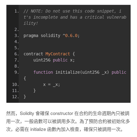
// NOTE: Do not use this code snippet, i
t's incomplete and has a critical vulnerab
ility!
pragma solidity 
^
0.6
.
0
;
contract 
MyContract
{
    uint256 
public
 x
;
function
 initialize
(
uint256 _x
)
public
{
        x 
=
 _x
;
}
}
然而，Solidity 會確保 constructor 在合約的生命週期內只被調
用一次，一般函數可以被調用多次。為了預防合約被初始化多
次，必需在 initialize 函數內加入檢查，確保只被調用一次。