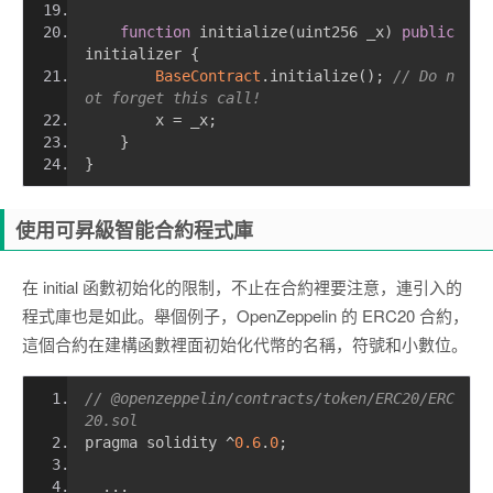
function
 initialize
(
uint256 _x
)
public
initializer 
{
BaseContract
.
initialize
();
// Do n
ot forget this call!
        x 
=
 _x
;
}
}
使用可昇級智能合約程式庫
在 initial 函數初始化的限制，不止在合約裡要注意，連引入的
程式庫也是如此。舉個例子，OpenZeppelin 的 ERC20 合約，
這個合約在建構函數裡面初始化代幣的名稱，符號和小數位。
// @openzeppelin/contracts/token/ERC20/ERC
20.sol
pragma solidity 
^
0.6
.
0
;
...