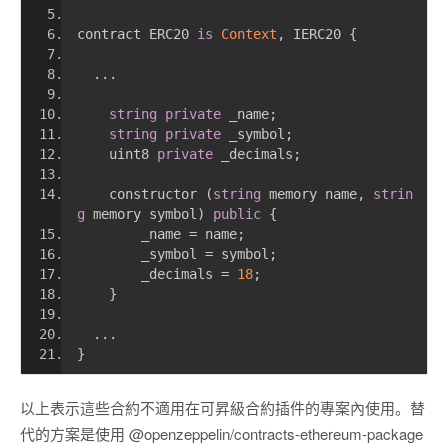
contract ERC20 
is
Context
,
 IERC20 
{
...
string
private
 _name
;
string
private
 _symbol
;
    uint8 
private
 _decimals
;
    constructor 
(
string
 memory name
,
strin
g
 memory symbol
)
public
{
        _name 
=
 name
;
        _symbol 
=
 symbol
;
        _decimals 
=
18
;
}
...
}
以上表示這些合約不適用在可昇級合約插件的專案內使用。替
代的方案是使用 @openzeppelin/contracts-ethereum-package