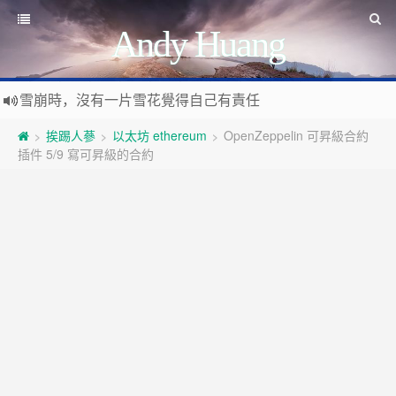
Andy Huang
雪崩時，沒有一片雪花覺得自己有責任
Stanislaw Jerzy Lec
遊戲運營
挨踢人蔘
以太坊 ethereum
OpenZeppelin 可昇級合約
>
>
>
如何讓玩家一直沉迷
插件 5/9 寫可昇級的合約
遇事不決 量子力學
如何讓玩家拉幫結派
如何讓玩家互相仇視
量子社會學
有最壞的打算 做最好的準備 抱最大的希望
如何讓玩家充值更多
文昭論古論今
好看的皮囊千篇一律 有趣的靈魂萬裡挑一
如何實現隱性的現金賭博和金幣交易
Raft PBFT
Reliable, Replicated, Redundant, And Fault-Tolerant
受人之辱，不動一色
Practical Byzantine Fault Tolerant
查人之過，不揚於眾
Google 如何進行 Code Review – 6
https://tachingchen.com/tw/blog/how-to-do-a-code-review-by
覺人之詐，不憤於言
喜大普奔
Google 如何進行 Code Review – 5
聞快天相
https://tachingchen.com/tw/blog/how-to-do-a-code-review-by
當我以為那是一個知識點，其實那是一個知識圓
樂人同走
Google 如何進行 Code Review – 4
見心慶造
https://tachingchen.com/tw/blog/how-to-do-a-code-review-by