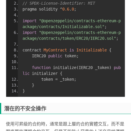
// SPDX-License-Identifier: MIT 
pragma solidity 
^
0.6
.
0
;
import
"@openzeppelin/contracts-ethereum-p
ackage/contracts/Initializable.sol"
;
import
"@openzeppelin/contracts-ethereum-p
ackage/contracts/token/ERC20/IERC20.sol"
;
contract 
MyContract
is
Initializable
{
    IERC20 
public
 token
;
function
 initialize
(
IERC20 _token
)
pub
lic
 initializer 
{
        token 
=
 _token
;
}
}
潛在的不安全操作
使用可昇級的合約時，通常是跟上層的合約實體交互，而不是