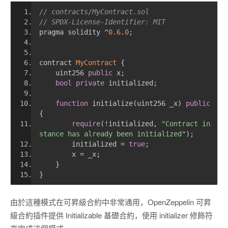
// contracts/MyContract.sol
// SPDX-License-Identifier: MIT
pragma solidity 
^
0.6
.
0
;
contract 
MyContract
{
    uint256 
public
 x
;
bool
private
 initialized
;
function
 initialize
(
uint256 _x
)
public
{
require
(!
initialized
,
"Contract in
stance has already been initialized"
);
        initialized 
=
true
;
        x 
=
 _x
;
}
}
由於這種模式在可昇級合約中非常通用，OpenZeppelin 可昇
級合約插件提供 Initializable 基礎合約，使用 initializer 修飾符