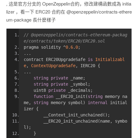
, 這是官方分支的 OpenZeppelin合約，修改建構函數成為 initia
lizer ，看一下 ERC20 合約在 @openzeppelin/contracts-ethere
um-package 長什麼樣子
// @openzeppelin/contracts-ethereum-packag
e/contracts/token/ERC20/ERC20.sol 
pragma solidity 
^
0.6
.
0
;
...
contract ERC20UpgradeSafe 
is
Initializabl
e
,
ContextUpgradeSafe
,
 IERC20 
{
...
string
private
 _name
;
string
private
 _symbol
;
    uint8 
private
 _decimals
;
function
 __ERC20_init
(
string
 memory na
me
,
string
 memory symbol
)
internal
 initial
izer 
{
        __Context_init_unchained
();
        __ERC20_init_unchained
(
name
,
 symbo
l
);
}