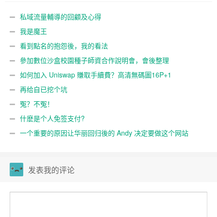
私域流量輔導的回顧及心得
我是魔王
看到點名的抱怨後，我的看法
參加數位沙盒校園種子師資合作說明會，會後整理
如何加入 Uniswap 賺取手續費？高清無碼圖16P+1
再给自已挖个坑
冤？不冤！
什麽是个人免签支付?
一个重要的原因让华丽回归後的 Andy 决定要做这个网站
发表我的评论