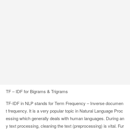
Google 如何進行 Code Review – 3
https://tachingchen.com/tw/blog/how-to-do-a-code-review-by
Google 如何進行 Code Review – 2
https://tachingchen.com/tw/blog/how-to-do-a-code-review-by
Google 如何進行 Code Review – 1
https://tachingchen.com/tw/blog/how-to-do-a-code-review-by
TF – IDF for Bigrams & Trigrams
TF-IDF in NLP stands for Term Frequency – Inverse documen
t frequency. It is a very popular topic in Natural Language Proc
essing which generally deals with human languages. During an
y text processing, cleaning the text (preprocessing) is vital. Fur