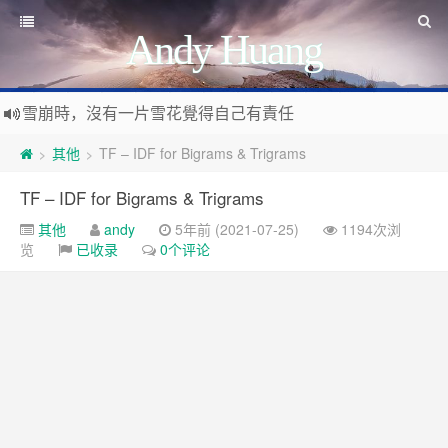
Andy Huang
雪崩時，沒有一片雪花覺得自己有責任
Stanislaw Jerzy Lec
遊戲運營
其他
TF – IDF for Bigrams & Trigrams
>
>
如何讓玩家一直沉迷
遇事不決 量子力學
如何讓玩家拉幫結派
TF – IDF for Bigrams & Trigrams
如何讓玩家互相仇視
量子社會學
有最壞的打算 做最好的準備 抱最大的希望
如何讓玩家充值更多
其他
andy
5年前 (2021-07-25)
1194次浏
文昭論古論今
好看的皮囊千篇一律 有趣的靈魂萬裡挑一
如何實現隱性的現金賭博和金幣交易
览
已收录
0个评论
Raft PBFT
Reliable, Replicated, Redundant, And Fault-Tolerant
受人之辱，不動一色
Practical Byzantine Fault Tolerant
查人之過，不揚於眾
Google 如何進行 Code Review – 6
https://tachingchen.com/tw/blog/how-to-do-a-code-review-by
覺人之詐，不憤於言
喜大普奔
Google 如何進行 Code Review – 5
聞快天相
https://tachingchen.com/tw/blog/how-to-do-a-code-review-by
當我以為那是一個知識點，其實那是一個知識圓
樂人同走
Google 如何進行 Code Review – 4
見心慶造
https://tachingchen.com/tw/blog/how-to-do-a-code-review-by