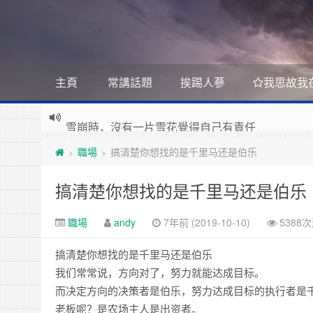
主頁
常講話題
挨踢人蔘
我思故我
雪崩時，沒有一片雪花覺得自己有責任
Stanislaw Jerzy Lec
遊戲運營
職場
搞清楚你想找的是千里马还是伯乐
如何讓玩家一直沉迷
>
>
遇事不決 量子力學
如何讓玩家拉幫結派
如何讓玩家互相仇視
量子社會學
有最壞的打算 做最好的準備 抱最大的希望
搞清楚你想找的是千里马还是伯乐
如何讓玩家充值更多
文昭論古論今
好看的皮囊千篇一律 有趣的靈魂萬裡挑一
如何實現隱性的現金賭博和金幣交易
職場
andy
7年前 (2019-10-10)
5388
Raft PBFT
Reliable, Replicated, Redundant, And Fault-Toler
受人之辱，不動一色
搞清楚你想找的是千里马还是伯乐
Practical Byzantine Fault Tolerant
查人之過，不揚於眾
我们常常说，方向对了，努力就能达成目标。
Google 如何進行 Code Review – 6
https://tachingchen.com/tw/blog/how-to-do-a-code
而决定方向的决策者是伯乐，努力达成目标的执行者是
覺人之詐，不憤於言
喜大普奔
Google 如何進行 Code Review – 5
老板呢？是农场主人是出资者。
聞快天相