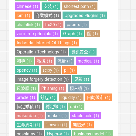
chinese (1)
安裝 (1)
shortest path (1)
ibm (1)
商業模式 (1)
Upgrades Plugins (1)
chainlink (1)
trc20 (1)
papers (1)
zero true principle (1)
Graph (1)
圖 (1)
Industrial Internet Of Things (1)
Operation Technology (1)
資訊安全 (1)
輔導 (1)
私域 (1)
流量 (1)
medical (1)
opencv (1)
scipy (1)
pil (1)
image forgery detection (1)
足彩 (1)
反波膽 (1)
Phishing (1)
預言機 (1)
oracle (1)
錢包 (1)
liquidity (1)
自動做市 (1)
恒定乘積 (1)
穩定幣 (1)
dai (1)
makerdao (1)
maker (1)
stable coin (1)
生命周期 (1)
lifecycle (1)
嘸蝦米 (1)
boshiamy (1)
Hyper-V (1)
business model (1)