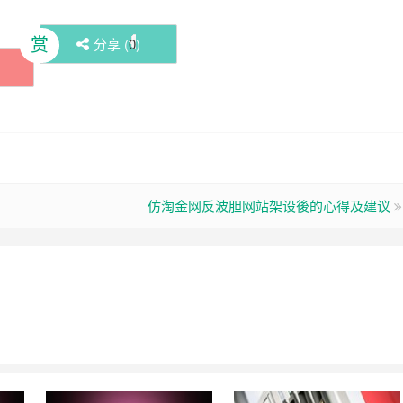
赏
分享 (
0
)
仿淘金网反波胆网站架设後的心得及建议