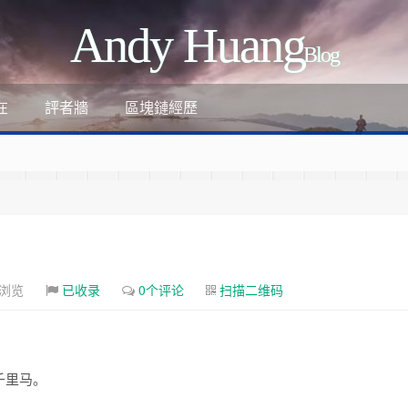
Andy Huang
Blog
評者牆
區塊鏈經歷
在
次浏览
已收录
0个评论
扫描二维码
ant
-review-by-google-6/
千里马。