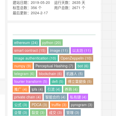
建站日期：2019-05-20
运行天数：2635 天
标签总数：356 个
用户总数：2671 个
最后更新：2024-2-17
ethereum (24)
python (20)
smart contract (15)
image (11)
以太坊 (11)
image authentication (10)
OpenZeppelin (10)
numpy (9)
Perceptual Hashing (7)
bot (6)
telegram (6)
blockchain (6)
机器人 (5)
fourier transform (5)
defi (5)
傅立葉變換 (5)
推广 (4)
ipfs (4)
引流 (4)
养熟 (4)
private chain (4)
智能合约 (4)
私有鏈 (4)
公式 (3)
PDCA (3)
truffle (3)
pyrogram (3)
企管 (3)
裂变 (3)
成交 (3)
管理 (3)