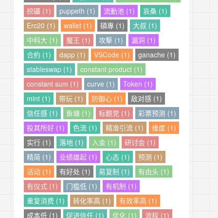
挖礦 (1)
puppeth (1)
流動池 (1)
哀桑 (1)
Erc20 (1)
wallet (1)
碩專 (1)
大叔 (1)
中科大 (1)
魔王 (1)
攻擊 (1)
漏洞 (1)
合約 (1)
dapp (1)
VSCode (1)
ganache (1)
stableswap (1)
constant product (1)
constant sum (1)
curve (1)
Token (1)
mint (1)
带玩 (1)
防御心 (1)
敌对感 (1)
信任感 (1)
鱼塘 (1)
标题党 (1)
彩票预测 (1)
投其所好 (1)
色流 (1)
精准引流 (1)
维度 (1)
实行 (1)
落地 (1)
入金 (1)
研讨会 (1)
精简 (1)
业绩雄起 (1)
心态 (1)
预测 (1)
活动 (1)
有好处 (1)
易复制 (1)
有由头 (1)
有仪式 (1)
门槛低 (1)
有机制 (1)
重复消费 (1)
转化率高 (1)
有效率高 (1)
成本低 (1)
促进信任 (1)
优化 (1)
流程 (1)