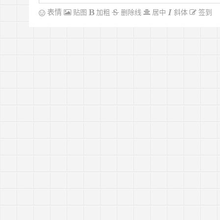
表情
贴图
加粗
删除线
居中
斜体
签到