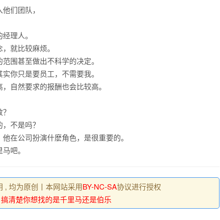
-review-by-google-5/
入他们团队，
-review-by-google-4/
的经理人。
-review-by-google-3/
念，就比较麻烦。
-review-by-google-2/
的范围甚至做出不科学的决定。
其实你只是要员工，不需要我。
-review-by-google-1/
高，自然要求的报酬也会比较高。
效？
的，不是吗？
，他在公司扮演什麽角色，是很重要的。
里马吧。
明 , 均为原创丨本网站采用
BY-NC-SA
协议进行授权
：
搞清楚你想找的是千里马还是伯乐