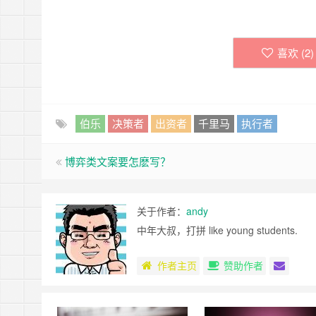
喜欢 (
2
)
伯乐
决策者
出资者
千里马
执行者
博弈类文案要怎麽写？
关于作者：
andy
中年大叔，打拼 like young students.
作者主页
赞助作者