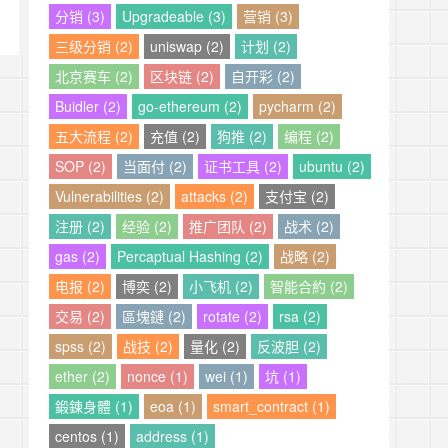
分销 (3)
Upgradeable (3)
营销 (3)
三级分销 (2)
uniswap (2)
计划 (2)
北京赛车 (2)
区块链 (2)
自开彩 (2)
Buidler (2)
go-ethereum (2)
pycharm (2)
五大流程 (2)
充值 (2)
狗推 (2)
编程 (2)
SOP (2)
当面付 (2)
证书工具 (2)
ubuntu (2)
Vulnerabilities (2)
attacks (2)
支付宝 (2)
注册 (2)
经验 (2)
推广团队 (2)
战术 (2)
gas (2)
Percaptual Hashing (2)
战略 (2)
电报 (2)
博奕 (2)
小飞机 (2)
智能合約 (2)
交易 (2)
區塊鏈 (2)
rotate (2)
rsa (2)
spss (2)
战技 (2)
量化 (2)
反波胆 (2)
ether (2)
nonce (1)
wei (1)
坑 (1)
鍛鍊身體 (1)
eoa (1)
smart_contract (1)
centos (1)
address (1)