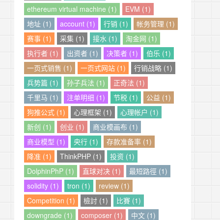
ethereum virtual machine (1)
EVM (1)
地址 (1)
account (1)
行销 (1)
帐务管理 (1)
赛事 (1)
采集 (1)
接水 (1)
淘金网 (1)
执行者 (1)
出资者 (1)
决策者 (1)
伯乐 (1)
一页式销售 (1)
一页式网站 (1)
行销战略 (1)
兵势篇 (1)
孙子兵法 (1)
正奇法 (1)
千里马 (1)
注单明细 (1)
节税 (1)
公益 (1)
狗推公式 (1)
心理框架 (1)
心理帐户 (1)
新创 (1)
创业 (1)
商业模画布 (1)
商业模型 (1)
央行 (1)
存款准备率 (1)
降准 (1)
ThinkPHP (1)
投资 (1)
DolphinPhP (1)
直球对决 (1)
最短路徑 (1)
solidity (1)
tron (1)
review (1)
Competition (1)
檢討 (1)
比賽 (1)
downgrade (1)
composer (1)
中文 (1)