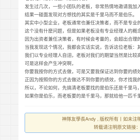
https://tachingchen.com/tw/blog/how-to-do-a-code
當我以為那是一個知識點，其實那是一個知識圓
樂人同走
发生过几次，一些小团队的老板，非常热情地邀请我加
Google 如何進行 Code Review – 4
見心慶造
https://tachingchen.com/tw/blog/how-to-do-a-code
结果一碰面发现对方想找的其实是千里马而不是伯乐。
Google 如何進行 Code Review – 3
其实中小型企业，老板通常也兼任决策者，而不是专业
https://tachingchen.com/tw/blog/how-to-do-a-code
这个没有什麽问题，但是如果老板没有专业经理人的概
Google 如何進行 Code Review – 2
https://tachingchen.com/tw/blog/how-to-do-a-code
因为出资者兼任决策者，有时候会考量的，会超出合理
Google 如何進行 Code Review – 1
当我发现这个情况，我都会实话实说，告诉这位老板：
https://tachingchen.com/tw/blog/how-to-do-a-code
我们以专业经理人自诩，老板对我们的期望当然是比较
可是这样会产生冲突啊，
你要我按你的方式去做，可是又要我保证达到你要的绩
正因为按照你的方式去做达不到你要的绩效，你才找我
所以，不论如何，先搞清老板要找的是伯乐还是千里马
如果你是伯乐，而老板要的是千里马，那就给他一匹千
神隊友學長Andy , 版权所有丨如未注
转载请注明原文链接