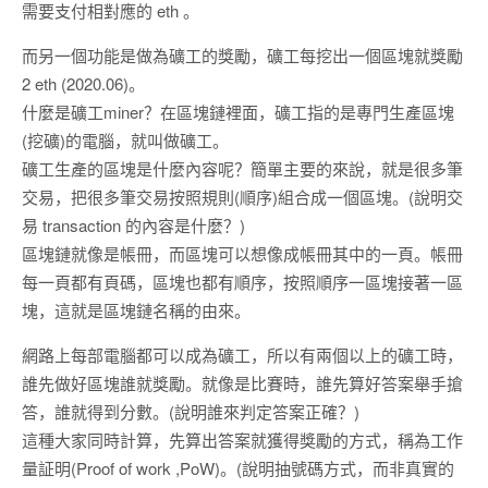
需要支付相對應的 eth 。
而另一個功能是做為礦工的獎勵，礦工每挖出一個區塊就獎勵
2 eth (2020.06)。
什麼是礦工miner？在區塊鏈裡面，礦工指的是專門生產區塊
(挖礦)的電腦，就叫做礦工。
礦工生產的區塊是什麼內容呢？簡單主要的來說，就是很多筆
交易，把很多筆交易按照規則(順序)組合成一個區塊。(說明交
易 transaction 的內容是什麼？)
區塊鏈就像是帳冊，而區塊可以想像成帳冊其中的一頁。帳冊
每一頁都有頁碼，區塊也都有順序，按照順序一區塊接著一區
塊，這就是區塊鏈名稱的由來。
網路上每部電腦都可以成為礦工，所以有兩個以上的礦工時，
誰先做好區塊誰就獎勵。就像是比賽時，誰先算好答案舉手搶
答，誰就得到分數。(說明誰來判定答案正確？)
這種大家同時計算，先算出答案就獲得獎勵的方式，稱為工作
量証明(Proof of work ,PoW)。(說明抽號碼方式，而非真實的