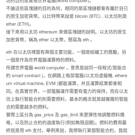
坊的目的是實現世界電腦(world computer)。
不論這些區塊鏈的目的為何，相同的是區塊鏈都會有屬於自已
的原生加密貨幣。以比特幣來說是 bitcoin (BTC) , 以太坊則是
ether (ETH)。
接下來用以太坊 ethereum 來做區塊鏈的說明。以太坊的原生
加密貨幣，稱為 ether 以太幣，簡寫為 eth 。
eth 在以太坊裡面有兩個主要功能，一個是給礦工的獎勵，另
一個是作為世界電腦運算時的燃料。
所謂世界電腦 world computer ，意思是說同一段程式(智能合
約 smart contract )，在網路上每部電腦(以太坊虛擬機, ethere
um virtual machine, EVM )都能運算，并且運算結果都會相
同。在真實世界，一部電腦運作需要有電力的保持，而在以太
坊上執行智能合約則需要燃料，基本的概念就是越複雜的智能
合約需要越多的燃料。
實際上區分為 gas_price 及 gas_limit 來更彈性地調整燃料價
格，以及防止合約的過度執行(例如無限迴圈)。燃料的費用最
終就是用 eth 支付。舉例來說，我想執行某個智能合約，我就