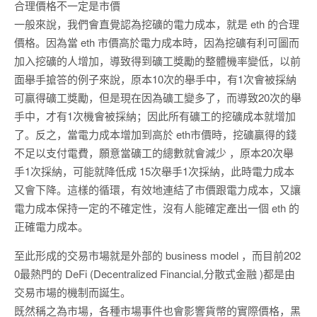
合理價格不一定是市價
一般來說，我們會直覺認為挖礦的電力成本，就是 eth 的合理
價格。因為當 eth 市價高於電力成本時，因為挖礦有利可圖而
加入挖礦的人增加，導致得到礦工獎勵的整體機率變低，以前
面舉手搶答的例子來說，原本10次的舉手中，有1次會被採納
可贏得礦工獎勵，但是現在因為礦工變多了，而導致20次的舉
手中，才有1次機會被採納；因此所有礦工的挖礦成本就增加
了。反之，當電力成本增加到高於 eth市價時，挖礦贏得的錢
不足以支付電費，願意當礦工的總數就會減少 ，原本20次舉
手1次採納，可能就降低成 15次舉手1次採納，此時電力成本
又會下降。這樣的循環，有效地連結了市價跟電力成本，又讓
電力成本保持一定的不確定性，沒有人能確定產出一個 eth 的
正確電力成本。
至此形成的交易市場就是外部的 business model ，而目前202
0最熱門的 DeFi (Decentralized Financial,分散式金融 )都是由
交易市場的機制而誕生。
既然稱之為市場，各種市場事件也會影響貨幣的實際價格，黑