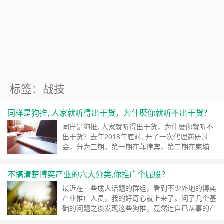
Google 如何進行 Code Review – 3
https://tachingchen.com/tw/blog/how-to-do-a-code-review-by
Google 如何進行 Code Review – 2
https://tachingchen.com/tw/blog/how-to-do-a-code-review-by
Google 如何進行 Code Review – 1
https://tachingchen.com/tw/blog/how-to-do-a-code-review-by
标签：战技
同样是狗推, 人家就听得出干货，为什麽你就听不出干货？
同样是狗推, 人家就听得出干货，为什麽你就听不
出干货？去年2018年底时, 开了一次代理商研讨
会，分为三期。第一期在菲律宾，第二期在柬埔
寨，第三期在台湾。在举办研讨会结束後的内部检
讨会中，透过问卷及线头的回报，我们发现一个情
不搞清楚博奕产业的六大分类,你推广个屁股？
况很有趣，大约有两成的代理商，觉得研讨会没卵
用。有六成的代理商觉得多少有点用。有两成多的
最近在一些成人话题的群组，看到不少外地的博奕
代理商，觉得干货满满，回去要好好的大展……
继
产业推广人员，我的好奇心就上来了。问了几个基
续阅读 »
础的问题之後发现这些狗推，竟然连自已从事的产
业有哪些类别都不知道，然後傻傻的发广告怎麽可