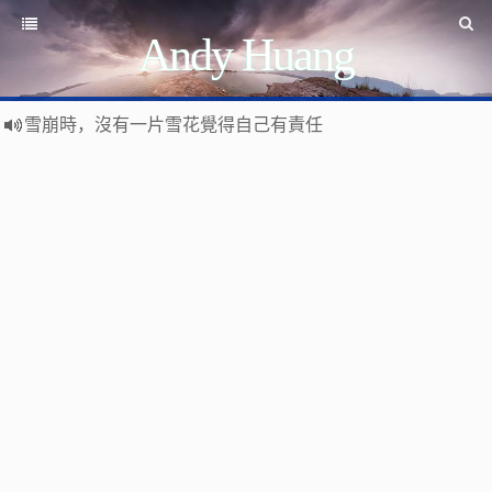
Andy Huang
雪崩時，沒有一片雪花覺得自己有責任
Stanislaw Jerzy Lec
遊戲運營
如何讓玩家一直沉迷
遇事不決 量子力學
如何讓玩家拉幫結派
如何讓玩家互相仇視
量子社會學
有最壞的打算 做最好的準備 抱最大的希望
如何讓玩家充值更多
文昭論古論今
好看的皮囊千篇一律 有趣的靈魂萬裡挑一
如何實現隱性的現金賭博和金幣交易
Raft PBFT
Reliable, Replicated, Redundant, And Fault-Tolerant
受人之辱，不動一色
Practical Byzantine Fault Tolerant
查人之過，不揚於眾
Google 如何進行 Code Review – 6
https://tachingchen.com/tw/blog/how-to-do-a-code-review-by
覺人之詐，不憤於言
喜大普奔
Google 如何進行 Code Review – 5
聞快天相
https://tachingchen.com/tw/blog/how-to-do-a-code-review-by
當我以為那是一個知識點，其實那是一個知識圓
樂人同走
Google 如何進行 Code Review – 4
見心慶造
https://tachingchen.com/tw/blog/how-to-do-a-code-review-by