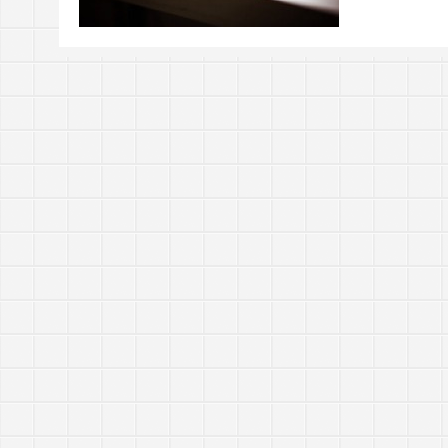
https://tachingchen.com/tw/blog/how-to-do-a-code
當我以為那是一個知識點，其實那是一個知識圓
樂人同走
Google 如何進行 Code Review – 4
見心慶造
https://tachingchen.com/tw/blog/how-to-do-a-code
Google 如何進行 Code Review – 3
https://tachingchen.com/tw/blog/how-to-do-a-code
Google 如何進行 Code Review – 2
https://tachingchen.com/tw/blog/how-to-do-a-code
Google 如何進行 Code Review – 1
https://tachingchen.com/tw/blog/how-to-do-a-code