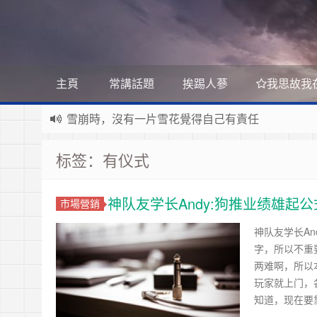
主頁
常講話題
挨踢人蔘
我思故我
雪崩時，沒有一片雪花覺得自己有責任
Stanislaw Jerzy Lec
遊戲運營
如何讓玩家一直沉迷
标签：有仪式
遇事不決 量子力學
如何讓玩家拉幫結派
如何讓玩家互相仇視
量子社會學
有最壞的打算 做最好的準備 抱最大的希望
如何讓玩家充值更多
神队友学长Andy:狗推业绩雄起公
市場營銷
文昭論古論今
好看的皮囊千篇一律 有趣的靈魂萬裡挑一
如何實現隱性的現金賭博和金幣交易
Raft PBFT
神队友学长A
字，所以不重
Reliable, Replicated, Redundant, And Fault-Toler
受人之辱，不動一色
两难啊，所以
Practical Byzantine Fault Tolerant
查人之過，不揚於眾
Google 如何進行 Code Review – 6
玩家就上门，
https://tachingchen.com/tw/blog/how-to-do-a-code
覺人之詐，不憤於言
喜大普奔
知道，现在要
Google 如何進行 Code Review – 5
聞快天相