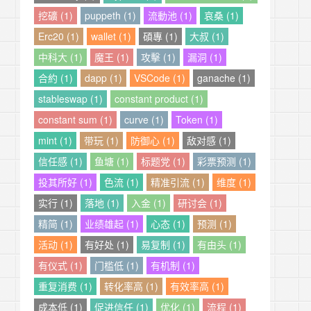
挖礦 (1)
puppeth (1)
流動池 (1)
哀桑 (1)
Erc20 (1)
wallet (1)
碩專 (1)
大叔 (1)
中科大 (1)
魔王 (1)
攻擊 (1)
漏洞 (1)
合約 (1)
dapp (1)
VSCode (1)
ganache (1)
stableswap (1)
constant product (1)
constant sum (1)
curve (1)
Token (1)
mint (1)
带玩 (1)
防御心 (1)
敌对感 (1)
信任感 (1)
鱼塘 (1)
标题党 (1)
彩票预测 (1)
投其所好 (1)
色流 (1)
精准引流 (1)
维度 (1)
实行 (1)
落地 (1)
入金 (1)
研讨会 (1)
精简 (1)
业绩雄起 (1)
心态 (1)
预测 (1)
活动 (1)
有好处 (1)
易复制 (1)
有由头 (1)
有仪式 (1)
门槛低 (1)
有机制 (1)
重复消费 (1)
转化率高 (1)
有效率高 (1)
成本低 (1)
促进信任 (1)
优化 (1)
流程 (1)