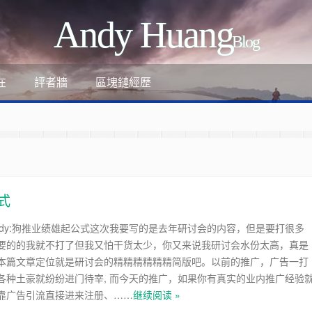
Andy Huang
Blog
評者牆
區塊鏈經歷
在
式
ndy:狗推业绩雄起公式这次我要写的是去年研讨会的内容，但是要打很多
要的的我就不打了但我又怕干货太少，你又来说我研讨会水份太高，真是
ant
本篇文章定位就是研讨会的精精精精精精简版吧。以前的推广，广告一打
各种土豪就纷纷进门待宰, 而今天的推广，如果你有真实的业内推广经验
-review-by-google-6/
靠广告引流直接进来注册、……
继续阅读 »