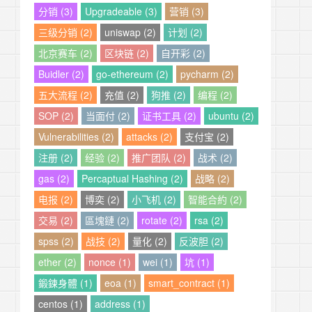
分销 (3)
Upgradeable (3)
营销 (3)
三级分销 (2)
uniswap (2)
计划 (2)
北京赛车 (2)
区块链 (2)
自开彩 (2)
Buidler (2)
go-ethereum (2)
pycharm (2)
五大流程 (2)
充值 (2)
狗推 (2)
编程 (2)
SOP (2)
当面付 (2)
证书工具 (2)
ubuntu (2)
Vulnerabilities (2)
attacks (2)
支付宝 (2)
注册 (2)
经验 (2)
推广团队 (2)
战术 (2)
gas (2)
Percaptual Hashing (2)
战略 (2)
电报 (2)
博奕 (2)
小飞机 (2)
智能合約 (2)
交易 (2)
區塊鏈 (2)
rotate (2)
rsa (2)
spss (2)
战技 (2)
量化 (2)
反波胆 (2)
ether (2)
nonce (1)
wei (1)
坑 (1)
鍛鍊身體 (1)
eoa (1)
smart_contract (1)
centos (1)
address (1)