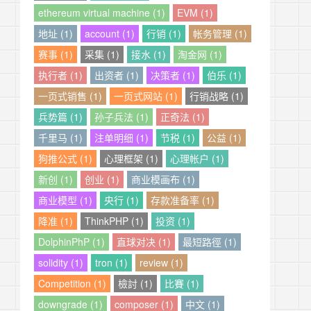
ethereum virtual machine (1)
EVM (1)
地址 (1)
account (1)
行销 (1)
帐务管理 (1)
赛事 (1)
采集 (1)
接水 (1)
淘金网 (1)
执行者 (1)
出资者 (1)
决策者 (1)
伯乐 (1)
一页式销售 (1)
一页式网站 (1)
行销战略 (1)
兵势篇 (1)
孙子兵法 (1)
正奇法 (1)
千里马 (1)
注单明细 (1)
节税 (1)
公益 (1)
狗推公式 (1)
心理框架 (1)
心理帐户 (1)
新创 (1)
创业 (1)
商业模画布 (1)
商业模型 (1)
央行 (1)
存款准备率 (1)
降准 (1)
ThinkPHP (1)
投资 (1)
DolphinPhP (1)
直球对决 (1)
最短路徑 (1)
solidity (1)
tron (1)
review (1)
Competition (1)
檢討 (1)
比賽 (1)
downgrade (1)
composer (1)
中文 (1)