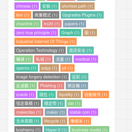
chinese (1)
安裝 (1)
shortest path (1)
ibm (1)
商業模式 (1)
Upgrades Plugins (1)
chainlink (1)
trc20 (1)
papers (1)
zero true principle (1)
Graph (1)
圖 (1)
Industrial Internet Of Things (1)
Operation Technology (1)
資訊安全 (1)
輔導 (1)
私域 (1)
流量 (1)
medical (1)
opencv (1)
scipy (1)
pil (1)
image forgery detection (1)
足彩 (1)
反波膽 (1)
Phishing (1)
預言機 (1)
oracle (1)
錢包 (1)
liquidity (1)
自動做市 (1)
恒定乘積 (1)
穩定幣 (1)
dai (1)
makerdao (1)
maker (1)
stable coin (1)
生命周期 (1)
lifecycle (1)
嘸蝦米 (1)
boshiamy (1)
Hyper-V (1)
business model (1)