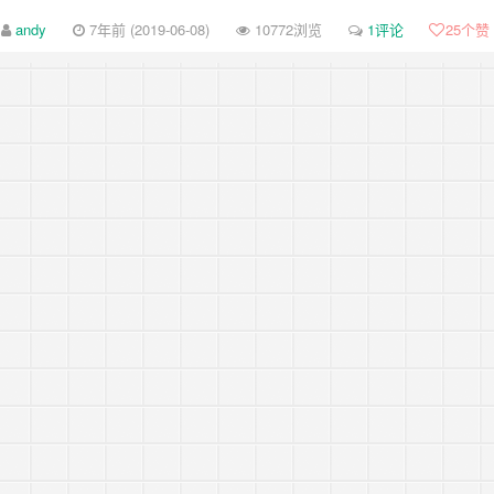
-review-by-google-5/
andy
7年前 (2019-06-08)
10772浏览
1评论
25
个赞
-review-by-google-4/
-review-by-google-3/
-review-by-google-2/
-review-by-google-1/