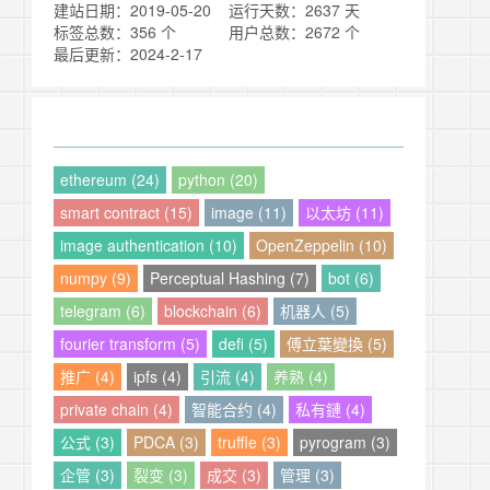
建站日期：2019-05-20
运行天数：2637 天
标签总数：356 个
用户总数：2672 个
最后更新：2024-2-17
ethereum (24)
python (20)
smart contract (15)
image (11)
以太坊 (11)
image authentication (10)
OpenZeppelin (10)
numpy (9)
Perceptual Hashing (7)
bot (6)
telegram (6)
blockchain (6)
机器人 (5)
fourier transform (5)
defi (5)
傅立葉變換 (5)
推广 (4)
ipfs (4)
引流 (4)
养熟 (4)
private chain (4)
智能合约 (4)
私有鏈 (4)
公式 (3)
PDCA (3)
truffle (3)
pyrogram (3)
企管 (3)
裂变 (3)
成交 (3)
管理 (3)