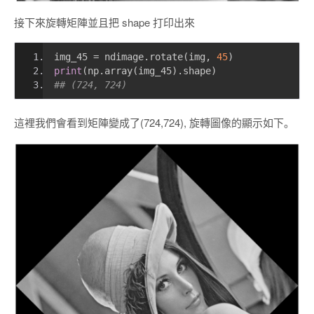
接下來旋轉矩陣並且把 shape 打印出來
img_45 
=
 ndimage
.
rotate
(
img
,
45
)
print
(
np
.
array
(
img_45
).
shape
)
## (724, 724)
這裡我們會看到矩陣變成了(724,724), 旋轉圖像的顯示如下。