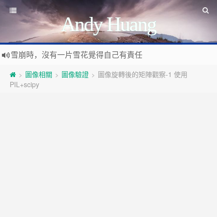
Andy Huang
雪崩時，沒有一片雪花覺得自己有責任
Stanislaw Jerzy Lec
遊戲運營
圖像相關
圖像驗證
圖像旋轉後的矩陣觀察-1 使用
>
>
>
如何讓玩家一直沉迷
PIL+scipy
遇事不決 量子力學
如何讓玩家拉幫結派
如何讓玩家互相仇視
量子社會學
有最壞的打算 做最好的準備 抱最大的希望
如何讓玩家充值更多
文昭論古論今
好看的皮囊千篇一律 有趣的靈魂萬裡挑一
如何實現隱性的現金賭博和金幣交易
Raft PBFT
Reliable, Replicated, Redundant, And Fault-Tolerant
受人之辱，不動一色
Practical Byzantine Fault Tolerant
查人之過，不揚於眾
Google 如何進行 Code Review – 6
https://tachingchen.com/tw/blog/how-to-do-a-code-review-by
覺人之詐，不憤於言
喜大普奔
Google 如何進行 Code Review – 5
聞快天相
https://tachingchen.com/tw/blog/how-to-do-a-code-review-by
當我以為那是一個知識點，其實那是一個知識圓
樂人同走
Google 如何進行 Code Review – 4
見心慶造
https://tachingchen.com/tw/blog/how-to-do-a-code-review-by