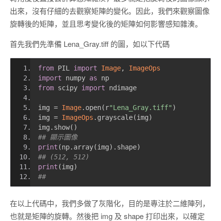
出來，沒有仔細的去觀察矩陣的變化。因此，我們來觀察圖像
旋轉後的矩陣，並且思考變化後的矩陣如何影響感知雜湊。
首先我們先準備 Lena_Gray.tiff 的圖，如以下代碼
from
 PIL 
import
Image
,
ImageOps
import
 numpy 
as
 np
from
 scipy 
import
 ndimage
img 
=
Image
.
open
(
r
"Lena_Gray.tiff"
)
img 
=
ImageOps
.
grayscale
(
img
)
img
.
show
()
## 顯示圖像
print
(
np
.
array
(
img
).
shape
)
## (512, 512)
print
(
img
)
##
在以上代碼中，我們多做了灰階化，目的是專注於二維陣列，
也就是矩陣的旋轉。然後把 img 及 shape 打印出來，以確定