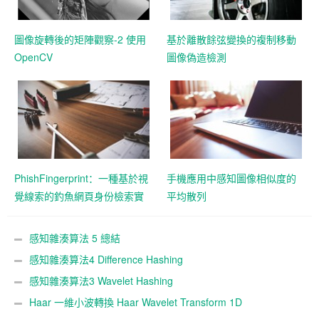
圖像旋轉後的矩陣觀察-2 使用
基於離散餘弦變換的複制移動
OpenCV
圖像偽造檢測
PhishFingerprint：一種基於視
手機應用中感知圖像相似度的
覺線索的釣魚網頁身份檢索實
平均散列
用方法
感知雜湊算法 5 總結
感知雜湊算法4 Difference Hashing
感知雜湊算法3 Wavelet Hashing
Haar 一維小波轉換 Haar Wavelet Transform 1D