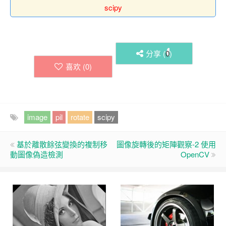
scipy
分享 (
0
)
喜欢 (
0
)
image
pil
rotate
scipy
基於離散餘弦變換的複制移
圖像旋轉後的矩陣觀察-2 使用
動圖像偽造檢測
OpenCV