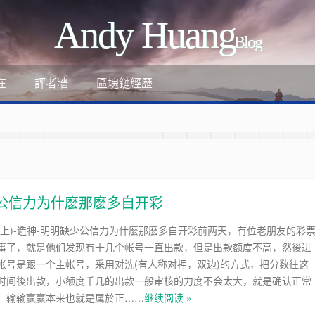
Andy Huang
Blog
評者牆
區塊鏈經歷
在
少公信力为什麽那麽多自开彩
(上)-造神-明明缺少公信力为什麽那麽多自开彩前两天，有位老朋友的彩
事了，就是他们发现有十几个帐号一直出款，但是出款额度不高，然後进
ant
帐号是跟一个主帐号，采用对洗(有人称对押，双边)的方式，把分数往这
时间後出款，小额度千几的出款一般审核的力度不会太大，就是确认正常
-review-by-google-6/
，输输赢赢本来也就是属於正……
继续阅读 »