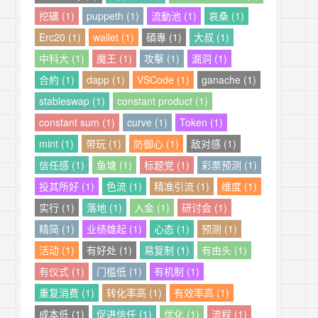
挖礦 (1)
puppeth (1)
流動池 (1)
哀桑 (1)
Erc20 (1)
wallet (1)
碩專 (1)
大叔 (1)
中科大 (1)
魔王 (1)
攻擊 (1)
漏洞 (1)
合約 (1)
dapp (1)
VSCode (1)
ganache (1)
stableswap (1)
constant product (1)
constant sum (1)
curve (1)
Token (1)
mint (1)
带玩 (1)
防御心 (1)
敌对感 (1)
信任感 (1)
鱼塘 (1)
标题党 (1)
彩票预测 (1)
投其所好 (1)
色流 (1)
精准引流 (1)
维度 (1)
实行 (1)
落地 (1)
入金 (1)
研讨会 (1)
精简 (1)
业绩雄起 (1)
心态 (1)
预测 (1)
活动 (1)
有好处 (1)
易复制 (1)
有由头 (1)
有仪式 (1)
门槛低 (1)
有机制 (1)
重复消费 (1)
转化率高 (1)
有效率高 (1)
成本低 (1)
促进信任 (1)
优化 (1)
流程 (1)