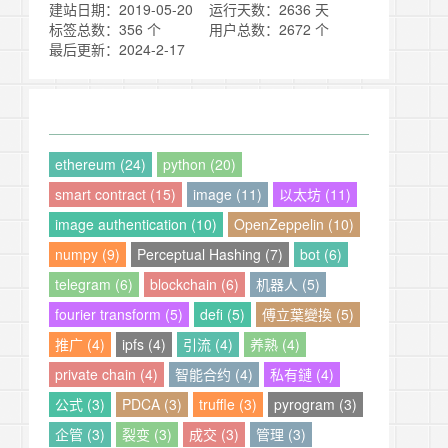
建站日期：2019-05-20
运行天数：2636 天
标签总数：356 个
用户总数：2672 个
最后更新：2024-2-17
ethereum (24)
python (20)
smart contract (15)
image (11)
以太坊 (11)
image authentication (10)
OpenZeppelin (10)
numpy (9)
Perceptual Hashing (7)
bot (6)
telegram (6)
blockchain (6)
机器人 (5)
fourier transform (5)
defi (5)
傅立葉變換 (5)
推广 (4)
ipfs (4)
引流 (4)
养熟 (4)
private chain (4)
智能合约 (4)
私有鏈 (4)
公式 (3)
PDCA (3)
truffle (3)
pyrogram (3)
企管 (3)
裂变 (3)
成交 (3)
管理 (3)