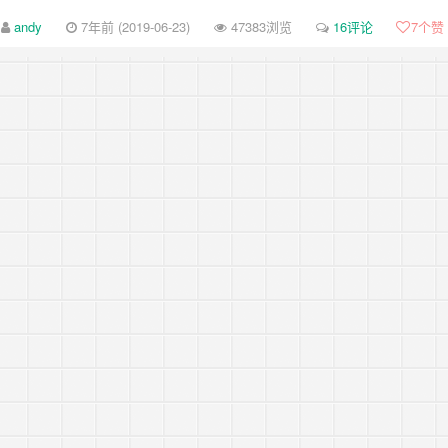
-review-by-google-5/
andy
7年前 (2019-06-23)
47383浏览
16评论
7
个赞
-review-by-google-4/
-review-by-google-3/
-review-by-google-2/
-review-by-google-1/