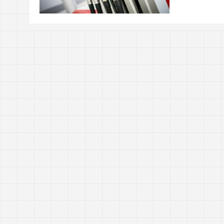
https://tachingchen.com/tw/blog/how-to-do-a-code
當我以為那是一個知識點，其實那是一個知識圓
樂人同走
Google 如何進行 Code Review – 4
見心慶造
https://tachingchen.com/tw/blog/how-to-do-a-code
Google 如何進行 Code Review – 3
https://tachingchen.com/tw/blog/how-to-do-a-code
Google 如何進行 Code Review – 2
https://tachingchen.com/tw/blog/how-to-do-a-code
Google 如何進行 Code Review – 1
https://tachingchen.com/tw/blog/how-to-do-a-code