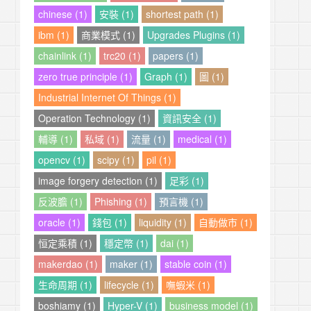
chinese (1)
安裝 (1)
shortest path (1)
ibm (1)
商業模式 (1)
Upgrades Plugins (1)
chainlink (1)
trc20 (1)
papers (1)
zero true principle (1)
Graph (1)
圖 (1)
Industrial Internet Of Things (1)
Operation Technology (1)
資訊安全 (1)
輔導 (1)
私域 (1)
流量 (1)
medical (1)
opencv (1)
scipy (1)
pil (1)
image forgery detection (1)
足彩 (1)
反波膽 (1)
Phishing (1)
預言機 (1)
oracle (1)
錢包 (1)
liquidity (1)
自動做市 (1)
恒定乘積 (1)
穩定幣 (1)
dai (1)
makerdao (1)
maker (1)
stable coin (1)
生命周期 (1)
lifecycle (1)
嘸蝦米 (1)
boshiamy (1)
Hyper-V (1)
business model (1)