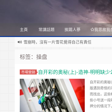
主頁
常講話題
挨踢人蔘
我思故我
雪崩時，沒有一片雪花覺得自己有責任
Stanislaw Jerzy Lec
遊戲運營
如何讓玩家一直沉迷
标签：操盘
遇事不決 量子力學
如何讓玩家拉幫結派
如何讓玩家互相仇視
量子社會學
有最壞的打算 做最好的準備 抱最大的希望
如何讓玩家充值更多
自开彩的奥秘(上)-造神-明明缺
市場營銷
文昭論古論今
好看的皮囊千篇一律 有趣的靈魂萬裡挑一
如何實現隱性的現金賭博和金幣交易
Raft PBFT
自开彩的奥秘
版遇到奇怪的
Reliable, Replicated, Redundant, And Fault-Toler
受人之辱，不動一色
而找出，这些
Practical Byzantine Fault Tolerant
查人之過，不揚於眾
Google 如何進行 Code Review – 6
些小号送一段
https://tachingchen.com/tw/blog/how-to-do-a-code
覺人之詐，不憤於言
喜大普奔
押分的情况下
Google 如何進行 Code Review – 5
聞快天相