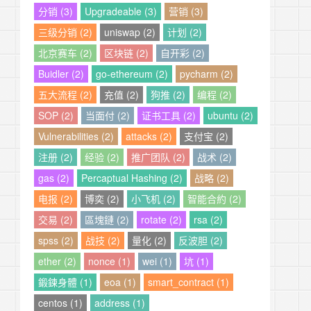
分销 (3)
Upgradeable (3)
营销 (3)
三级分销 (2)
uniswap (2)
计划 (2)
北京赛车 (2)
区块链 (2)
自开彩 (2)
Buidler (2)
go-ethereum (2)
pycharm (2)
五大流程 (2)
充值 (2)
狗推 (2)
编程 (2)
SOP (2)
当面付 (2)
证书工具 (2)
ubuntu (2)
Vulnerabilities (2)
attacks (2)
支付宝 (2)
注册 (2)
经验 (2)
推广团队 (2)
战术 (2)
gas (2)
Percaptual Hashing (2)
战略 (2)
电报 (2)
博奕 (2)
小飞机 (2)
智能合約 (2)
交易 (2)
區塊鏈 (2)
rotate (2)
rsa (2)
spss (2)
战技 (2)
量化 (2)
反波胆 (2)
ether (2)
nonce (1)
wei (1)
坑 (1)
鍛鍊身體 (1)
eoa (1)
smart_contract (1)
centos (1)
address (1)