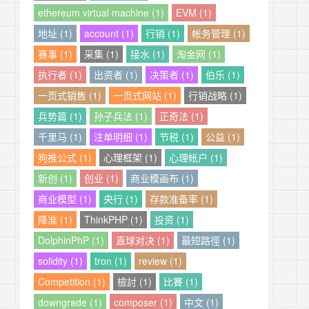
ethereum virtual machine (1)
EVM (1)
地址 (1)
account (1)
行销 (1)
帐务管理 (1)
赛事 (1)
采集 (1)
接水 (1)
淘金网 (1)
执行者 (1)
出资者 (1)
决策者 (1)
伯乐 (1)
一页式销售 (1)
一页式网站 (1)
行销战略 (1)
兵势篇 (1)
孙子兵法 (1)
正奇法 (1)
千里马 (1)
注单明细 (1)
节税 (1)
公益 (1)
狗推公式 (1)
心理框架 (1)
心理帐户 (1)
新创 (1)
创业 (1)
商业模画布 (1)
商业模型 (1)
央行 (1)
存款准备率 (1)
降准 (1)
ThinkPHP (1)
投资 (1)
DolphinPhP (1)
直球对决 (1)
最短路徑 (1)
solidity (1)
tron (1)
review (1)
Competition (1)
檢討 (1)
比賽 (1)
downgrade (1)
composer (1)
中文 (1)