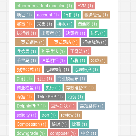
ethereum virtual machine (1)
EVM (1)
地址 (1)
account (1)
行销 (1)
帐务管理 (1)
赛事 (1)
采集 (1)
接水 (1)
淘金网 (1)
执行者 (1)
出资者 (1)
决策者 (1)
伯乐 (1)
一页式销售 (1)
一页式网站 (1)
行销战略 (1)
兵势篇 (1)
孙子兵法 (1)
正奇法 (1)
千里马 (1)
注单明细 (1)
节税 (1)
公益 (1)
狗推公式 (1)
心理框架 (1)
心理帐户 (1)
新创 (1)
创业 (1)
商业模画布 (1)
商业模型 (1)
央行 (1)
存款准备率 (1)
降准 (1)
ThinkPHP (1)
投资 (1)
DolphinPhP (1)
直球对决 (1)
最短路徑 (1)
solidity (1)
tron (1)
review (1)
Competition (1)
檢討 (1)
比賽 (1)
downgrade (1)
composer (1)
中文 (1)