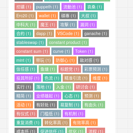
挖礦 (1)
puppeth (1)
流動池 (1)
哀桑 (1)
Erc20 (1)
wallet (1)
碩專 (1)
大叔 (1)
中科大 (1)
魔王 (1)
攻擊 (1)
漏洞 (1)
合約 (1)
dapp (1)
VSCode (1)
ganache (1)
stableswap (1)
constant product (1)
constant sum (1)
curve (1)
Token (1)
mint (1)
带玩 (1)
防御心 (1)
敌对感 (1)
信任感 (1)
鱼塘 (1)
标题党 (1)
彩票预测 (1)
投其所好 (1)
色流 (1)
精准引流 (1)
维度 (1)
实行 (1)
落地 (1)
入金 (1)
研讨会 (1)
精简 (1)
业绩雄起 (1)
心态 (1)
预测 (1)
活动 (1)
有好处 (1)
易复制 (1)
有由头 (1)
有仪式 (1)
门槛低 (1)
有机制 (1)
重复消费 (1)
转化率高 (1)
有效率高 (1)
成本低 (1)
促进信任 (1)
优化 (1)
流程 (1)