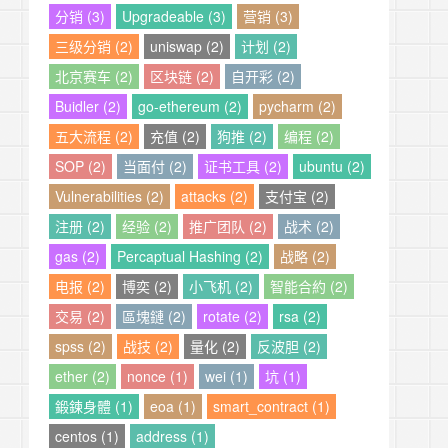
分销 (3)
Upgradeable (3)
营销 (3)
三级分销 (2)
uniswap (2)
计划 (2)
北京赛车 (2)
区块链 (2)
自开彩 (2)
Buidler (2)
go-ethereum (2)
pycharm (2)
五大流程 (2)
充值 (2)
狗推 (2)
编程 (2)
SOP (2)
当面付 (2)
证书工具 (2)
ubuntu (2)
Vulnerabilities (2)
attacks (2)
支付宝 (2)
注册 (2)
经验 (2)
推广团队 (2)
战术 (2)
gas (2)
Percaptual Hashing (2)
战略 (2)
电报 (2)
博奕 (2)
小飞机 (2)
智能合約 (2)
交易 (2)
區塊鏈 (2)
rotate (2)
rsa (2)
spss (2)
战技 (2)
量化 (2)
反波胆 (2)
ether (2)
nonce (1)
wei (1)
坑 (1)
鍛鍊身體 (1)
eoa (1)
smart_contract (1)
centos (1)
address (1)