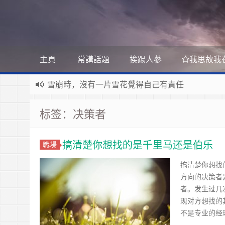
主頁
常講話題
挨踢人蔘
我思故我
雪崩時，沒有一片雪花覺得自己有責任
Stanislaw Jerzy Lec
遊戲運營
如何讓玩家一直沉迷
标签：决策者
遇事不決 量子力學
如何讓玩家拉幫結派
如何讓玩家互相仇視
量子社會學
有最壞的打算 做最好的準備 抱最大的希望
如何讓玩家充值更多
搞清楚你想找的是千里马还是伯乐
職場
文昭論古論今
好看的皮囊千篇一律 有趣的靈魂萬裡挑一
如何實現隱性的現金賭博和金幣交易
Raft PBFT
搞清楚你想找
方向的决策者
Reliable, Replicated, Redundant, And Fault-Toler
受人之辱，不動一色
者。发生过几
Practical Byzantine Fault Tolerant
查人之過，不揚於眾
Google 如何進行 Code Review – 6
现对方想找的
https://tachingchen.com/tw/blog/how-to-do-a-code
覺人之詐，不憤於言
喜大普奔
不是专业的经
Google 如何進行 Code Review – 5
聞快天相