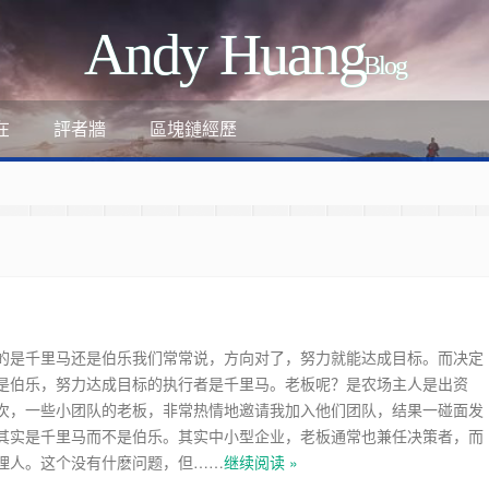
Andy Huang
Blog
評者牆
區塊鏈經歷
在
的是千里马还是伯乐我们常常说，方向对了，努力就能达成目标。而决定
是伯乐，努力达成目标的执行者是千里马。老板呢？是农场主人是出资
ant
次，一些小团队的老板，非常热情地邀请我加入他们团队，结果一碰面发
其实是千里马而不是伯乐。其实中小型企业，老板通常也兼任决策者，而
-review-by-google-6/
理人。这个没有什麽问题，但……
继续阅读 »