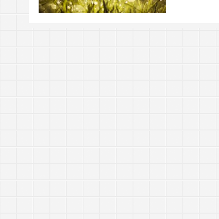
https://tachingchen.com/tw/blog/how-to-do-a-code
當我以為那是一個知識點，其實那是一個知識圓
樂人同走
Google 如何進行 Code Review – 4
見心慶造
https://tachingchen.com/tw/blog/how-to-do-a-code
Google 如何進行 Code Review – 3
https://tachingchen.com/tw/blog/how-to-do-a-code
Google 如何進行 Code Review – 2
https://tachingchen.com/tw/blog/how-to-do-a-code
Google 如何進行 Code Review – 1
https://tachingchen.com/tw/blog/how-to-do-a-code