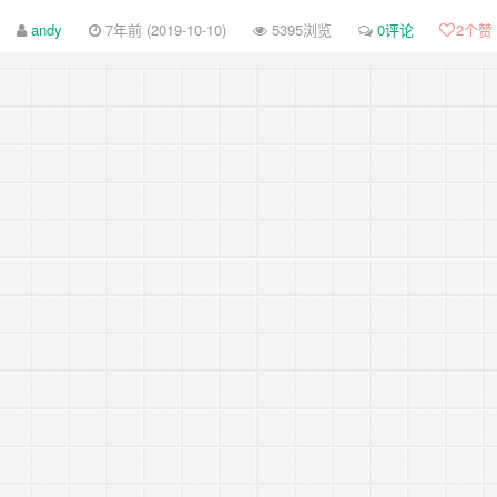
-review-by-google-5/
andy
7年前 (2019-10-10)
5395浏览
0评论
2
个赞
-review-by-google-4/
-review-by-google-3/
-review-by-google-2/
-review-by-google-1/