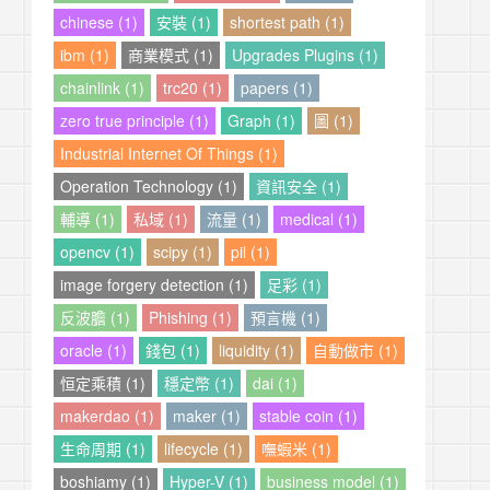
chinese (1)
安裝 (1)
shortest path (1)
ibm (1)
商業模式 (1)
Upgrades Plugins (1)
chainlink (1)
trc20 (1)
papers (1)
zero true principle (1)
Graph (1)
圖 (1)
Industrial Internet Of Things (1)
Operation Technology (1)
資訊安全 (1)
輔導 (1)
私域 (1)
流量 (1)
medical (1)
opencv (1)
scipy (1)
pil (1)
image forgery detection (1)
足彩 (1)
反波膽 (1)
Phishing (1)
預言機 (1)
oracle (1)
錢包 (1)
liquidity (1)
自動做市 (1)
恒定乘積 (1)
穩定幣 (1)
dai (1)
makerdao (1)
maker (1)
stable coin (1)
生命周期 (1)
lifecycle (1)
嘸蝦米 (1)
boshiamy (1)
Hyper-V (1)
business model (1)