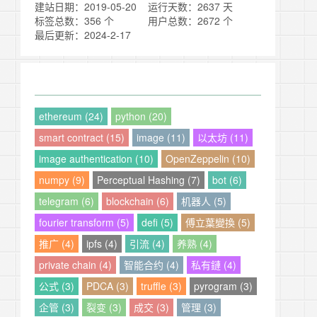
建站日期：2019-05-20
运行天数：2637 天
标签总数：356 个
用户总数：2672 个
最后更新：2024-2-17
ethereum (24)
python (20)
smart contract (15)
image (11)
以太坊 (11)
image authentication (10)
OpenZeppelin (10)
numpy (9)
Perceptual Hashing (7)
bot (6)
telegram (6)
blockchain (6)
机器人 (5)
fourier transform (5)
defi (5)
傅立葉變換 (5)
推广 (4)
ipfs (4)
引流 (4)
养熟 (4)
private chain (4)
智能合约 (4)
私有鏈 (4)
公式 (3)
PDCA (3)
truffle (3)
pyrogram (3)
企管 (3)
裂变 (3)
成交 (3)
管理 (3)