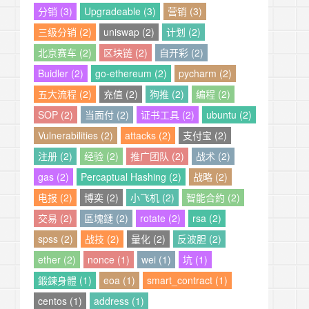
分销 (3)
Upgradeable (3)
营销 (3)
三级分销 (2)
uniswap (2)
计划 (2)
北京赛车 (2)
区块链 (2)
自开彩 (2)
Buidler (2)
go-ethereum (2)
pycharm (2)
五大流程 (2)
充值 (2)
狗推 (2)
编程 (2)
SOP (2)
当面付 (2)
证书工具 (2)
ubuntu (2)
Vulnerabilities (2)
attacks (2)
支付宝 (2)
注册 (2)
经验 (2)
推广团队 (2)
战术 (2)
gas (2)
Percaptual Hashing (2)
战略 (2)
电报 (2)
博奕 (2)
小飞机 (2)
智能合約 (2)
交易 (2)
區塊鏈 (2)
rotate (2)
rsa (2)
spss (2)
战技 (2)
量化 (2)
反波胆 (2)
ether (2)
nonce (1)
wei (1)
坑 (1)
鍛鍊身體 (1)
eoa (1)
smart_contract (1)
centos (1)
address (1)