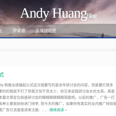
Andy Huang
Blog
評者牆
區塊鏈經歷
在
式
ndy:狗推业绩雄起公式这次我要写的是去年研讨会的内容，但是要打很多
要的的我就不打了但我又怕干货太少，你又来说我研讨会水份太高，真是
ant
本篇文章定位就是研讨会的精精精精精精简版吧。以前的推广，广告一打
各种土豪就纷纷进门待宰, 而今天的推广，如果你有真实的业内推广经验
-review-by-google-6/
靠广告引流直接进来注册、……
继续阅读 »