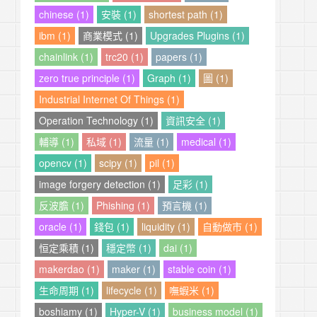
chinese (1)
安裝 (1)
shortest path (1)
ibm (1)
商業模式 (1)
Upgrades Plugins (1)
chainlink (1)
trc20 (1)
papers (1)
zero true principle (1)
Graph (1)
圖 (1)
Industrial Internet Of Things (1)
Operation Technology (1)
資訊安全 (1)
輔導 (1)
私域 (1)
流量 (1)
medical (1)
opencv (1)
scipy (1)
pil (1)
image forgery detection (1)
足彩 (1)
反波膽 (1)
Phishing (1)
預言機 (1)
oracle (1)
錢包 (1)
liquidity (1)
自動做市 (1)
恒定乘積 (1)
穩定幣 (1)
dai (1)
makerdao (1)
maker (1)
stable coin (1)
生命周期 (1)
lifecycle (1)
嘸蝦米 (1)
boshiamy (1)
Hyper-V (1)
business model (1)