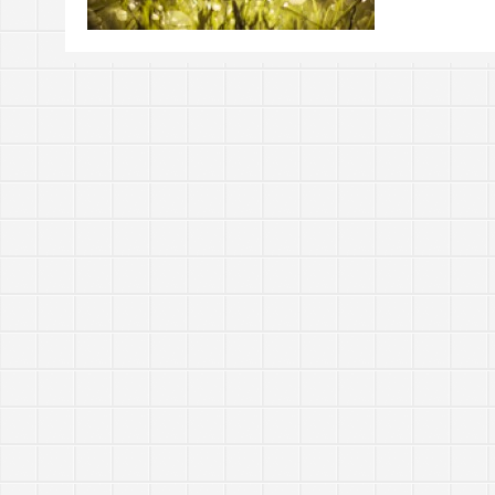
https://tachingchen.com/tw/blog/how-to-do-a-code
當我以為那是一個知識點，其實那是一個知識圓
樂人同走
Google 如何進行 Code Review – 4
見心慶造
https://tachingchen.com/tw/blog/how-to-do-a-code
Google 如何進行 Code Review – 3
https://tachingchen.com/tw/blog/how-to-do-a-code
Google 如何進行 Code Review – 2
https://tachingchen.com/tw/blog/how-to-do-a-code
Google 如何進行 Code Review – 1
https://tachingchen.com/tw/blog/how-to-do-a-code