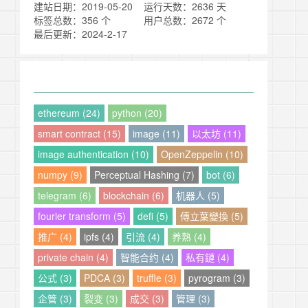
建站日期：2019-05-20
运行天数：2636 天
标签总数：356 个
用户总数：2672 个
最后更新：2024-2-17
ethereum (24)
python (20)
smart contract (15)
image (11)
以太坊 (11)
image authentication (10)
OpenZeppelin (10)
numpy (9)
Perceptual Hashing (7)
bot (6)
telegram (6)
blockchain (6)
机器人 (5)
fourier transform (5)
defi (5)
傅立葉變換 (5)
推广 (4)
ipfs (4)
引流 (4)
养熟 (4)
private chain (4)
智能合约 (4)
私有鏈 (4)
公式 (3)
PDCA (3)
truffle (3)
pyrogram (3)
企管 (3)
裂变 (3)
成交 (3)
管理 (3)