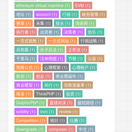
ethereum virtual machine (1)
EVM (1)
地址 (1)
account (1)
行销 (1)
帐务管理 (1)
赛事 (1)
采集 (1)
接水 (1)
淘金网 (1)
执行者 (1)
出资者 (1)
决策者 (1)
伯乐 (1)
一页式销售 (1)
一页式网站 (1)
行销战略 (1)
兵势篇 (1)
孙子兵法 (1)
正奇法 (1)
千里马 (1)
注单明细 (1)
节税 (1)
公益 (1)
狗推公式 (1)
心理框架 (1)
心理帐户 (1)
新创 (1)
创业 (1)
商业模画布 (1)
商业模型 (1)
央行 (1)
存款准备率 (1)
降准 (1)
ThinkPHP (1)
投资 (1)
DolphinPhP (1)
直球对决 (1)
最短路徑 (1)
solidity (1)
tron (1)
review (1)
Competition (1)
檢討 (1)
比賽 (1)
downgrade (1)
composer (1)
中文 (1)