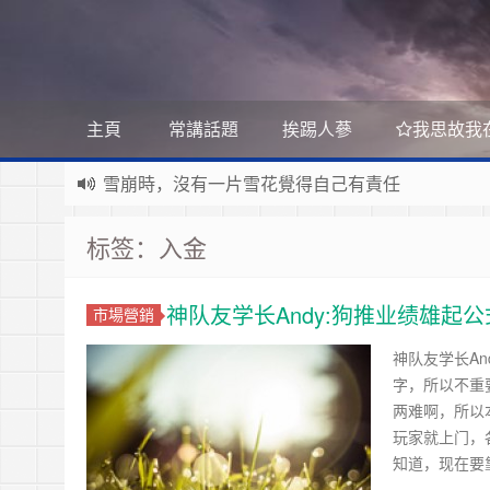
主頁
常講話題
挨踢人蔘
我思故我
雪崩時，沒有一片雪花覺得自己有責任
Stanislaw Jerzy Lec
遊戲運營
如何讓玩家一直沉迷
标签：入金
遇事不決 量子力學
如何讓玩家拉幫結派
如何讓玩家互相仇視
量子社會學
有最壞的打算 做最好的準備 抱最大的希望
如何讓玩家充值更多
神队友学长Andy:狗推业绩雄起公
市場營銷
文昭論古論今
好看的皮囊千篇一律 有趣的靈魂萬裡挑一
如何實現隱性的現金賭博和金幣交易
Raft PBFT
神队友学长A
字，所以不重
Reliable, Replicated, Redundant, And Fault-Toler
受人之辱，不動一色
两难啊，所以
Practical Byzantine Fault Tolerant
查人之過，不揚於眾
Google 如何進行 Code Review – 6
玩家就上门，
https://tachingchen.com/tw/blog/how-to-do-a-code
覺人之詐，不憤於言
喜大普奔
知道，现在要
Google 如何進行 Code Review – 5
聞快天相