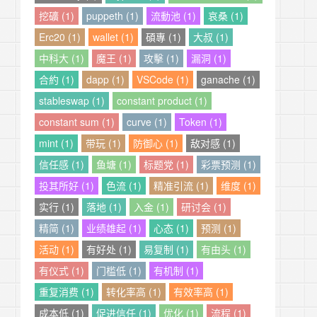
挖礦 (1)
puppeth (1)
流動池 (1)
哀桑 (1)
Erc20 (1)
wallet (1)
碩專 (1)
大叔 (1)
中科大 (1)
魔王 (1)
攻擊 (1)
漏洞 (1)
合約 (1)
dapp (1)
VSCode (1)
ganache (1)
stableswap (1)
constant product (1)
constant sum (1)
curve (1)
Token (1)
mint (1)
带玩 (1)
防御心 (1)
敌对感 (1)
信任感 (1)
鱼塘 (1)
标题党 (1)
彩票预测 (1)
投其所好 (1)
色流 (1)
精准引流 (1)
维度 (1)
实行 (1)
落地 (1)
入金 (1)
研讨会 (1)
精简 (1)
业绩雄起 (1)
心态 (1)
预测 (1)
活动 (1)
有好处 (1)
易复制 (1)
有由头 (1)
有仪式 (1)
门槛低 (1)
有机制 (1)
重复消费 (1)
转化率高 (1)
有效率高 (1)
成本低 (1)
促进信任 (1)
优化 (1)
流程 (1)