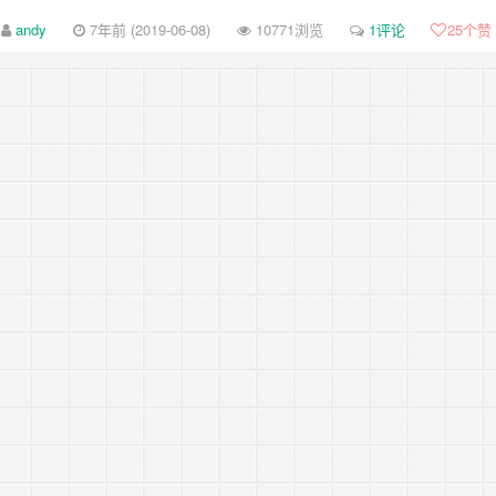
-review-by-google-5/
andy
7年前 (2019-06-08)
10771浏览
1评论
25
个赞
-review-by-google-4/
-review-by-google-3/
-review-by-google-2/
-review-by-google-1/