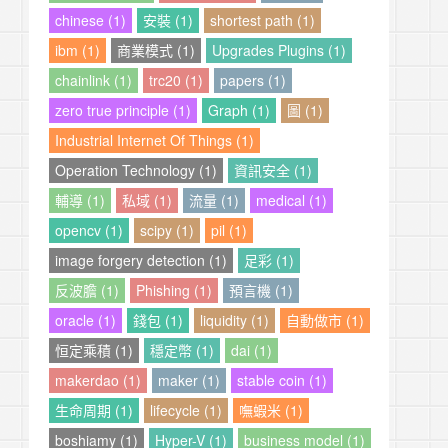
chinese (1)
安裝 (1)
shortest path (1)
ibm (1)
商業模式 (1)
Upgrades Plugins (1)
chainlink (1)
trc20 (1)
papers (1)
zero true principle (1)
Graph (1)
圖 (1)
Industrial Internet Of Things (1)
Operation Technology (1)
資訊安全 (1)
輔導 (1)
私域 (1)
流量 (1)
medical (1)
opencv (1)
scipy (1)
pil (1)
image forgery detection (1)
足彩 (1)
反波膽 (1)
Phishing (1)
預言機 (1)
oracle (1)
錢包 (1)
liquidity (1)
自動做市 (1)
恒定乘積 (1)
穩定幣 (1)
dai (1)
makerdao (1)
maker (1)
stable coin (1)
生命周期 (1)
lifecycle (1)
嘸蝦米 (1)
boshiamy (1)
Hyper-V (1)
business model (1)