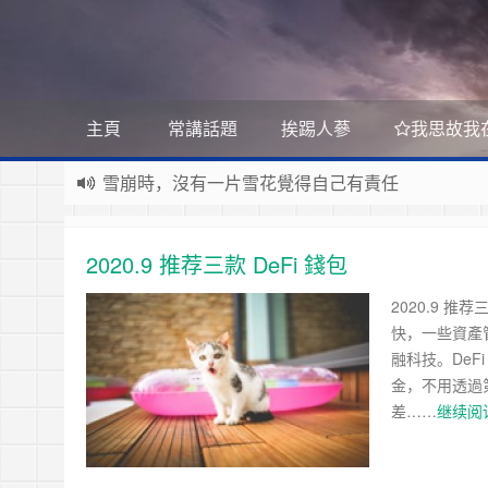
主頁
常講話題
挨踢人蔘
我思故我
遊戲運營
如何讓玩家一直沉迷
遇事不決 量子力學
如何讓玩家拉幫結派
如何讓玩家互相仇視
量子社會學
有最壞的打算 做最好的準備 抱最大的希望
2020.9 推荐三款 DeFi 錢包
如何讓玩家充值更多
文昭論古論今
好看的皮囊千篇一律 有趣的靈魂萬裡挑一
如何實現隱性的現金賭博和金幣交易
2020.9 推
Raft PBFT
快，一些資產
Reliable, Replicated, Redundant, And Fault-Toler
受人之辱，不動一色
融科技。DeF
金，不用透過第
Practical Byzantine Fault Tolerant
查人之過，不揚於眾
Google 如何進行 Code Review – 6
差……
继续阅读
https://tachingchen.com/tw/blog/how-to-do-a-code
覺人之詐，不憤於言
喜大普奔
Google 如何進行 Code Review – 5
聞快天相
https://tachingchen.com/tw/blog/how-to-do-a-code
當我以為那是一個知識點，其實那是一個知識圓
樂人同走
Google 如何進行 Code Review – 4