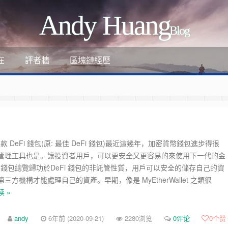
Andy Huang
Blog
評者牆
區塊鏈經歷
在
荐三款 DeFi 錢包(原: 最佳 DeFi 錢包)最近這幾年，加密貨幣錢包進步得很
管理工具也是。讓投資者用戶，可以更安全又更容易的來使用下一代的金
ant
i 錢包總覽歸功於DeFi 錢包的非託管性質，用戶可以安全的儲存自己的資
三方機構才能處理自己的資產。早期，像是 MyEtherWallet 之類很
 »
-review-by-google-6/
-review-by-google-5/
andy
6年前 (2020-09-21)
2280浏览
0评论
0
个赞