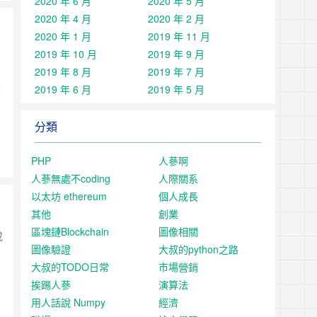
2020 年 6 月
2020 年 5 月
2020 年 4 月
2020 年 2 月
2020 年 1 月
2019 年 11 月
2019 年 10 月
2019 年 9 月
2019 年 8 月
2019 年 7 月
2019 年 6 月
2019 年 5 月
下
分類
PHP
人蔘啊
人蔘無處不coding
人際關系
以太坊 ethereum
個人成長
其他
創業
區塊鏈Blockchain
圖像相關
或
圖像驗證
大叔的python之路
大叔的TODO日常
市場營銷
挨踢人蔘
演算法
用人話說 Numpy
經濟