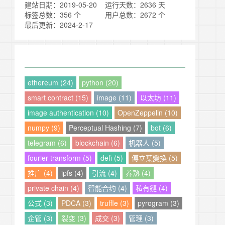
建站日期：2019-05-20
运行天数：2636 天
标签总数：356 个
用户总数：2672 个
最后更新：2024-2-17
ethereum (24)
python (20)
smart contract (15)
image (11)
以太坊 (11)
image authentication (10)
OpenZeppelin (10)
numpy (9)
Perceptual Hashing (7)
bot (6)
telegram (6)
blockchain (6)
机器人 (5)
fourier transform (5)
defi (5)
傅立葉變換 (5)
推广 (4)
ipfs (4)
引流 (4)
养熟 (4)
private chain (4)
智能合约 (4)
私有鏈 (4)
公式 (3)
PDCA (3)
truffle (3)
pyrogram (3)
企管 (3)
裂变 (3)
成交 (3)
管理 (3)