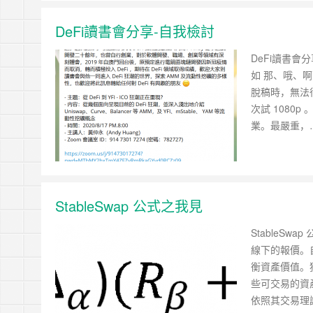
見心慶造
雪崩時，沒有一片雪花覺得自己有責任
https://tachingchen.com/tw/blog/how-to-do-a-code
Google 如何進行 Code Review – 3
Stanislaw Jerzy Lec
DeFi讀書會分享-自我檢討
https://tachingchen.com/tw/blog/how-to-do-a-code
Google 如何進行 Code Review – 2
DeFi讀書
https://tachingchen.com/tw/blog/how-to-do-a-code
如 那、哦、
Google 如何進行 Code Review – 1
https://tachingchen.com/tw/blog/how-to-do-a-code
脫稿時，無法
次試 1080
業。最嚴重，
StableSwap 公式之我見
StableS
線下的報價。
衡資產價值。
些可交易的資
依照其交易理