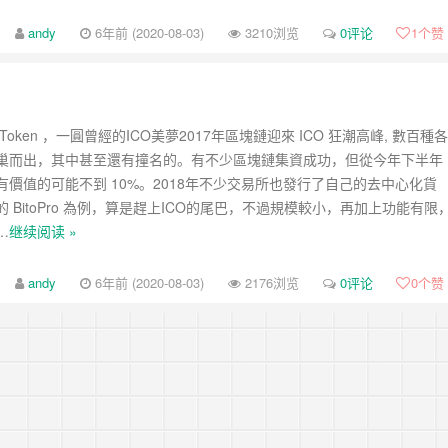
andy
6年前 (2020-08-03)
3210浏览
0评论
1
个赞
oken ，一圓曾經的ICO美夢2017年區塊鏈迎來 ICO 狂潮高峰, 數百種各
巢而出，其中甚至還有撞名的。有不少區塊鏈集資成功，但從今年下半年
有價值的可能不到 10%。2018年不少交易所也發行了自己的去中心化貨
 BitoPro 為例，算是趕上ICO的尾巴，不過規模較小，再加上功能有限
…
继续阅读 »
andy
6年前 (2020-08-03)
2176浏览
0评论
0
个赞