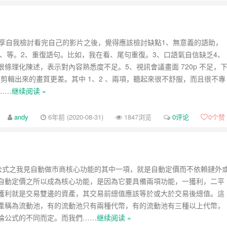
-review-by-google-4/
-review-by-google-3/
會分享自我檢討看完自己的影片之後，覺得應該檢討缺點1、無意義的語助，
-review-by-google-2/
啊、等。2、重復語句。比如，我在看、尾句重復。3、口語氣自信缺乏4、
-review-by-google-1/
很條理化陳述，表示對內容熟悉度不足。5、視訊會議畫面 720p 不足，
p 。剪輯出來的畫質更差。其中 1、2 、兩項，聽起來很不舒服，而且很不專
……
继续阅读 »
andy
6年前 (2020-08-31)
1847浏览
0评论
0
个赞
wap 公式之我見自動做市商核心功能的其中一項，就是自動定價而不依賴鏈外
自動定價之所以成為核心功能，是因為它要具備兩項功能，一獲利，二平
獲利就是交易雙邊的資產，其交易前總值應該等於或大於交易後總值。這
產稱為流動池，有的流動池只有兩種代幣，有的流動池有三種以上代幣，
論公式的不同而定。而我們……
继续阅读 »