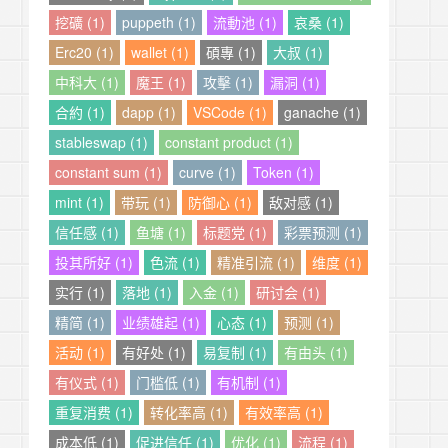
挖礦 (1)
puppeth (1)
流動池 (1)
哀桑 (1)
Erc20 (1)
wallet (1)
碩專 (1)
大叔 (1)
中科大 (1)
魔王 (1)
攻擊 (1)
漏洞 (1)
合約 (1)
dapp (1)
VSCode (1)
ganache (1)
stableswap (1)
constant product (1)
constant sum (1)
curve (1)
Token (1)
mint (1)
带玩 (1)
防御心 (1)
敌对感 (1)
信任感 (1)
鱼塘 (1)
标题党 (1)
彩票预测 (1)
投其所好 (1)
色流 (1)
精准引流 (1)
维度 (1)
实行 (1)
落地 (1)
入金 (1)
研讨会 (1)
精简 (1)
业绩雄起 (1)
心态 (1)
预测 (1)
活动 (1)
有好处 (1)
易复制 (1)
有由头 (1)
有仪式 (1)
门槛低 (1)
有机制 (1)
重复消费 (1)
转化率高 (1)
有效率高 (1)
成本低 (1)
促进信任 (1)
优化 (1)
流程 (1)