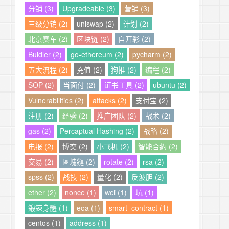
分销 (3)
Upgradeable (3)
营销 (3)
三级分销 (2)
uniswap (2)
计划 (2)
北京赛车 (2)
区块链 (2)
自开彩 (2)
Buidler (2)
go-ethereum (2)
pycharm (2)
五大流程 (2)
充值 (2)
狗推 (2)
编程 (2)
SOP (2)
当面付 (2)
证书工具 (2)
ubuntu (2)
Vulnerabilities (2)
attacks (2)
支付宝 (2)
注册 (2)
经验 (2)
推广团队 (2)
战术 (2)
gas (2)
Percaptual Hashing (2)
战略 (2)
电报 (2)
博奕 (2)
小飞机 (2)
智能合約 (2)
交易 (2)
區塊鏈 (2)
rotate (2)
rsa (2)
spss (2)
战技 (2)
量化 (2)
反波胆 (2)
ether (2)
nonce (1)
wei (1)
坑 (1)
鍛鍊身體 (1)
eoa (1)
smart_contract (1)
centos (1)
address (1)