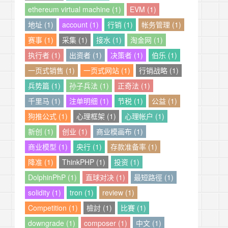
ethereum virtual machine (1)
EVM (1)
地址 (1)
account (1)
行销 (1)
帐务管理 (1)
赛事 (1)
采集 (1)
接水 (1)
淘金网 (1)
执行者 (1)
出资者 (1)
决策者 (1)
伯乐 (1)
一页式销售 (1)
一页式网站 (1)
行销战略 (1)
兵势篇 (1)
孙子兵法 (1)
正奇法 (1)
千里马 (1)
注单明细 (1)
节税 (1)
公益 (1)
狗推公式 (1)
心理框架 (1)
心理帐户 (1)
新创 (1)
创业 (1)
商业模画布 (1)
商业模型 (1)
央行 (1)
存款准备率 (1)
降准 (1)
ThinkPHP (1)
投资 (1)
DolphinPhP (1)
直球对决 (1)
最短路徑 (1)
solidity (1)
tron (1)
review (1)
Competition (1)
檢討 (1)
比賽 (1)
downgrade (1)
composer (1)
中文 (1)